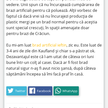
vedere. Unii spun că nu încurajează cumpărarea de
brazi artificiali pentru că poluează. Alții vorbesc de
faptul că dacă vrei să nu încurajezi producția de
plastic mergi pe un brad normal pentru că aceștia
sunt special crescuți, în spații amenajate doar
pentru brazi de Crăciun.
Eu mi-am luat
brad artificial ieftin
, zic eu. Este luat de
3-4 ani de zile din Kaufland și chiar s-a păstrat ok.
Dezavantajul este că l-am uitat de câteva ori luni
bune într-un colț al casei. Dacă ar fi fost brad
natural sigur n-aș fi avut nicio șansă, după câteva
săptămâni începea să îmi facă praf în casă.
Twitter
Facebook
WhatsApp