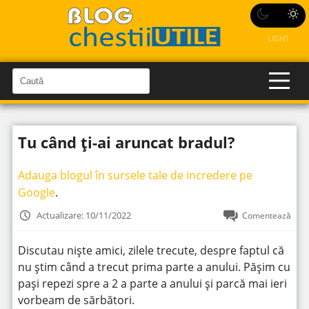
LIGHT
C
a
C
a
u
u
t
t
ă
Tu când ți-ai aruncat bradul?
î
ă
n
S
î
i
Adauga blogul în sursele tale de incredere pe
t
n
e
Google
.
s
i
Actualizare: 10/11/2022
Comentează
t
e
Discutau niște amici, zilele trecute, despre faptul că
nu știm când a trecut prima parte a anului. Pășim cu
pași repezi spre a 2 a parte a anului și parcă mai ieri
vorbeam de sărbători.