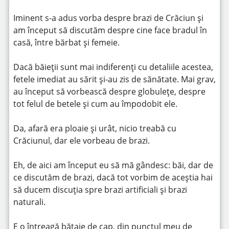
Iminent s-a adus vorba despre brazi de Crăciun și
am început să discutăm despre cine face bradul în
casă, între bărbat și femeie.
Dacă băieții sunt mai indiferenți cu detaliile acestea,
fetele imediat au sărit și-au zis de sănătate. Mai grav,
au început să vorbească despre globulețe, despre
tot felul de betele și cum au împodobit ele.
Da, afară era ploaie și urât, nicio treabă cu
Crăciunul, dar ele vorbeau de brazi.
Eh, de aici am început eu să mă gândesc: băi, dar de
ce discutăm de brazi, dacă tot vorbim de aceștia hai
să ducem discuția spre brazi artificiali și brazi
naturali.
E o întreagă bătaie de cap, din punctul meu de