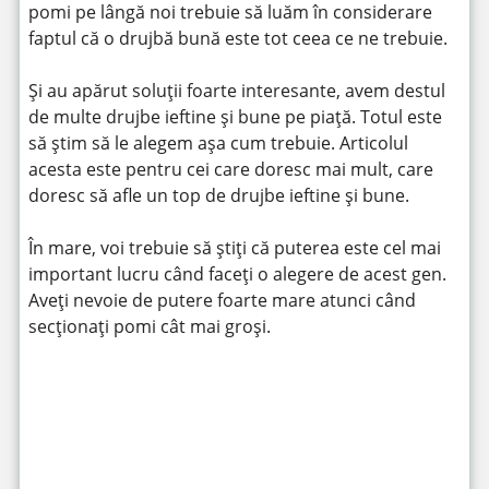
pomi pe lângă noi trebuie să luăm în considerare
faptul că o drujbă bună este tot ceea ce ne trebuie.
Și au apărut soluții foarte interesante, avem destul
de multe drujbe ieftine și bune pe piață. Totul este
să știm să le alegem așa cum trebuie. Articolul
acesta este pentru cei care doresc mai mult, care
doresc să afle un top de drujbe ieftine și bune.
În mare, voi trebuie să știți că puterea este cel mai
important lucru când faceți o alegere de acest gen.
Aveți nevoie de putere foarte mare atunci când
secționați pomi cât mai groși.