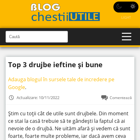
LIGHT
C
a
C
a
u
u
t
t
ă
Top 3 drujbe ieftine și bune
î
ă
n
S
î
i
Adauga blogul în sursele tale de incredere pe
t
n
e
Google
.
s
i
Actualizare: 10/11/2022
Comentează
t
e
Știm cu toții cât de utile sunt drujbele. Din moment
ce stai la casă trebuie să te gândești la faptul că ai
nevoie de o drujbă. Ne uităm afară și vedem că sunt
foarte, foarte multe probleme, iar dacă avem ceva