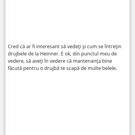
https://www.youtube.com/watch?v=gt6FpY3GUrE
Cred că ar fi interesant să vedeți și cum se întrețin
drujbele de la Heinner. E ok, din punctul meu de
vedere, să aveți în vedere că mantenanța bine
făcută pentru o drujbă te scapă de multe belele.