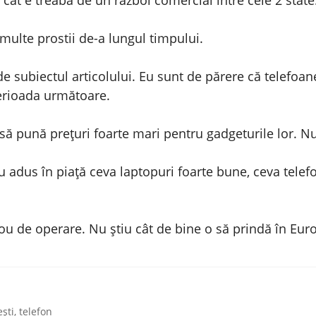
 multe prostii de-a lungul timpului.
e subiectul articolului. Eu sunt de părere că telefo
perioada următoare.
ă pună prețuri foarte mari pentru gadgeturile lor. Nu
au adus în piață ceva laptopuri foarte bune, ceva telef
ou de operare. Nu știu cât de bine o să prindă în Eur
ști
,
telefon