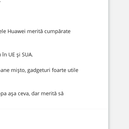
anele Huawei merită cumpărate
 în UE și SUA.
oane mișto, gadgeturi foarte utile
opa așa ceva, dar merită să