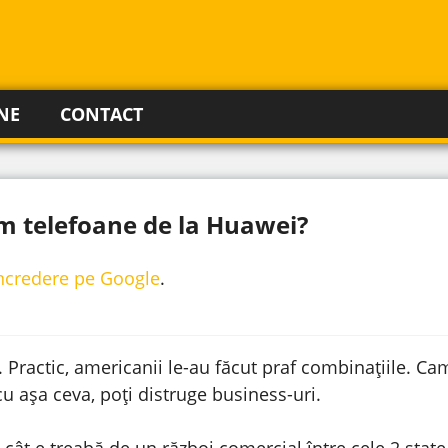
NE
CONTACT
 telefoane de la Huawei?
incredere pe Google
.
. Practic, americanii le-au făcut praf combinațiile. C
cu așa ceva, poți distruge business-uri.
 cât e treabă de un război comercial între cele 2 state