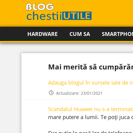
HARDWARE
CUM SA
SMARTPHO
Mai merită să cumpărăm
Adauga blogul în sursele tale de 
Actualizare: 23/01/2021
Scandalul Huawei nu s-a terminat
mare putere a lumii. Te poți juca 
Dar puțin le pasă lor de telefoane,