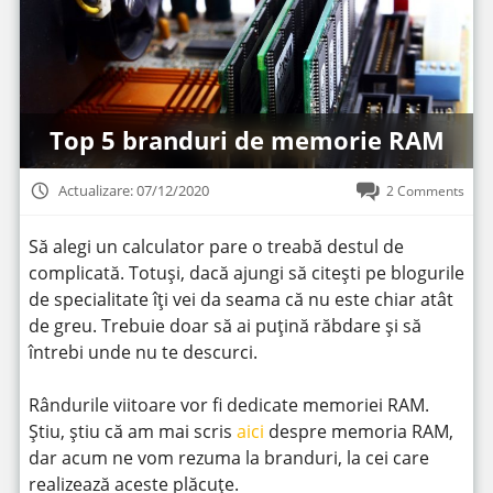
Top 5 branduri de memorie RAM
Actualizare: 07/12/2020
2 Comments
Să alegi un calculator pare o treabă destul de
complicată. Totuși, dacă ajungi să citești pe blogurile
de specialitate îți vei da seama că nu este chiar atât
de greu. Trebuie doar să ai puțină răbdare și să
întrebi unde nu te descurci.
Rândurile viitoare vor fi dedicate memoriei RAM.
Știu, știu că am mai scris
aici
despre memoria RAM,
dar acum ne vom rezuma la branduri, la cei care
realizează aceste plăcuțe.