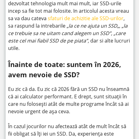
dezvoltat tehnologia mult mai mult, iar SSD-urile
incep sa fie tot mai folosite. In articolul acesta vreau
sa va dau cateva
sfaturi de achizitie ale SSD-urilor
,
sa raspund la intrebarile „
la ce ne ajuta un SSD
„, „
la
ce trebuie sa ne uitam cand alegem un SSD”, „care
este cel mai fiabil SSD de pe piata”,
dar si alte lucruri
utile.
Înainte de toate: suntem în 2026,
avem nevoie de SSD?
Eu zic că da. Eu zic că 2026 fără un SSD nu înseamnă
că ai calculator performant. E drept, sunt situații în
care nu folosești atât de multe programe încât să ai
nevoie urgent de așa ceva.
În cazul jocurilor nu afectează atât de mult încât să
fii obligat să îți iei un SSD. Da, experiența este