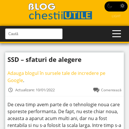
LIGHT
C
a
C
a
u
u
t
t
ă
SSD – sfaturi de alegere
î
ă
n
S
î
i
Adauga blogul în sursele tale de incredere pe
t
n
e
Google
.
s
i
Actualizare: 10/01/2022
Comentează
t
e
De ceva timp avem parte de o tehnologie noua care
sporeste performanta. De fapt, nu este chiar noua,
aceasta a aparut acum multi ani, dar nu a fost
rentabila si nu s-a folosit la scala larga. Intre timp s-a