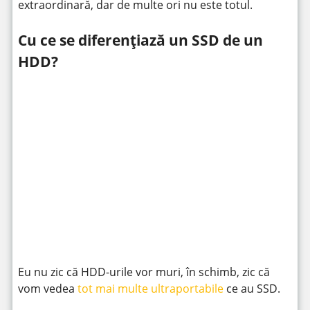
extraordinară, dar de multe ori nu este totul.
Cu ce se diferențiază un SSD de un
HDD?
https://www.youtube.com/watch?v=YQEjGKYXjw8
Eu nu zic că HDD-urile vor muri, în schimb, zic că
vom vedea
tot mai multe ultraportabile
ce au SSD.