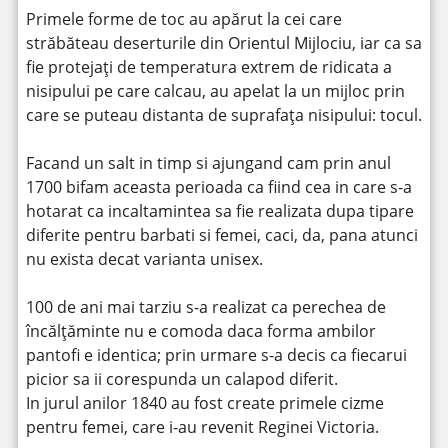
Primele forme de toc au apărut la cei care
străbăteau deserturile din Orientul Mijlociu, iar ca sa
fie protejați de temperatura extrem de ridicata a
nisipului pe care calcau, au apelat la un mijloc prin
care se puteau distanta de suprafața nisipului: tocul.
Facand un salt in timp si ajungand cam prin anul
1700 bifam aceasta perioada ca fiind cea in care s-a
hotarat ca incaltamintea sa fie realizata dupa tipare
diferite pentru barbati si femei, caci, da, pana atunci
nu exista decat varianta unisex.
100 de ani mai tarziu s-a realizat ca perechea de
încălțăminte nu e comoda daca forma ambilor
pantofi e identica; prin urmare s-a decis ca fiecarui
picior sa ii corespunda un calapod diferit.
In jurul anilor 1840 au fost create primele cizme
pentru femei, care i-au revenit Reginei Victoria.