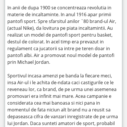
In anii de dupa 1900 se concentreaza revolutia in
materie de incaltaminte. In anul 1916 apar primii
pantofi sport. Spre sfarsitul anilor `80 brand-ul Air,
(actual Nike), da lovitura pe piata incaltamintii. Au
realizat un model de pantofi sport pentru basket,
destul de colorat. In acel timp era prevazut in
regulament ca jucatorii sa intre pe teren doar in
pantofi albi. Air a promovat noul model de pantofi
prin Michael Jordan.
Sportivul incasa amenzi pe banda la fiecare meci,
insa Air-ul i le achita de-ndata caci castigurile ce le
reveneau lor, ca brand, de pe urma unei asemenea
promovari era infinit mai mare. Acea campanie e
considerata cea mai banoasa si nici pana in
momentul de fata niciun alt brand nu a reusit sa
depaseasca cifra de vanzari inregistrate de pe urma
lui Jordan. Daca sunteti amatori de sport, probabil