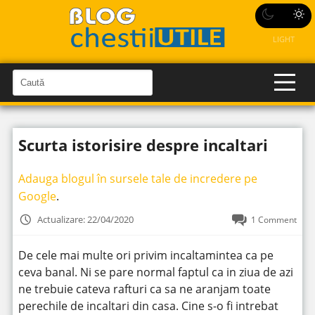
LIGHT
C
a
C
a
u
u
t
t
ă
Scurta istorisire despre incaltari
î
ă
n
S
î
i
Adauga blogul în sursele tale de incredere pe
t
n
e
Google
.
s
i
Actualizare: 22/04/2020
1 Comment
t
e
De cele mai multe ori privim incaltamintea ca pe
ceva banal. Ni se pare normal faptul ca in ziua de azi
ne trebuie cateva rafturi ca sa ne aranjam toate
perechile de incaltari din casa. Cine s-o fi intrebat