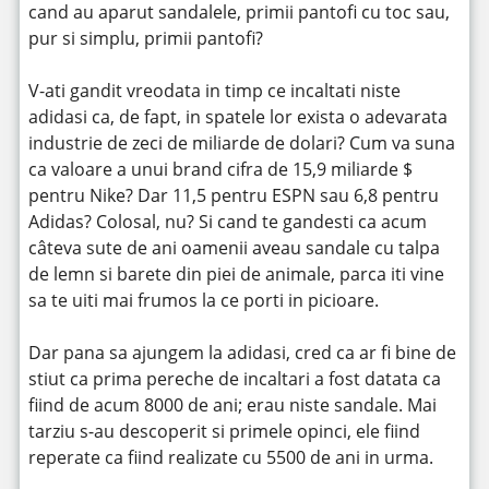
cand au aparut sandalele, primii pantofi cu toc sau,
pur si simplu, primii pantofi?
V-ati gandit vreodata in timp ce incaltati niste
adidasi ca, de fapt, in spatele lor exista o adevarata
industrie de zeci de miliarde de dolari? Cum va suna
ca valoare a unui brand cifra de 15,9 miliarde $
pentru Nike? Dar 11,5 pentru ESPN sau 6,8 pentru
Adidas? Colosal, nu? Si cand te gandesti ca acum
câteva sute de ani oamenii aveau sandale cu talpa
de lemn si barete din piei de animale, parca iti vine
sa te uiti mai frumos la ce porti in picioare.
Dar pana sa ajungem la adidasi, cred ca ar fi bine de
stiut ca prima pereche de incaltari a fost datata ca
fiind de acum 8000 de ani; erau niste sandale. Mai
tarziu s-au descoperit si primele opinci, ele fiind
reperate ca fiind realizate cu 5500 de ani in urma.