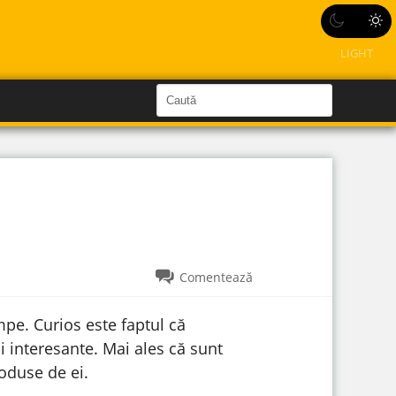
LIGHT
C
a
C
a
u
u
t
ă
t
î
n
ă
S
i
î
t
e
n
s
Comentează
i
t
mpe. Curios este faptul că
e
 interesante. Mai ales că sunt
oduse de ei.