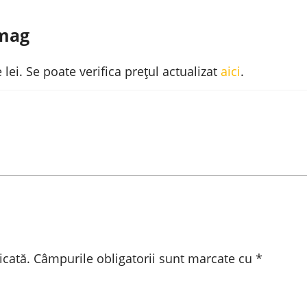
sNOnI
Emag
 lei. Se poate verifica prețul actualizat
aici
.
icată.
Câmpurile obligatorii sunt marcate cu
*