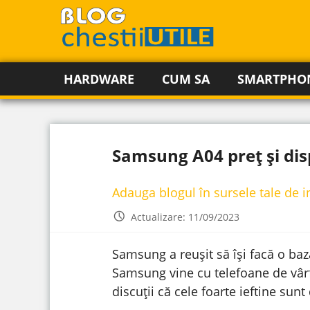
HARDWARE
CUM SA
SMARTPHO
Samsung A04 preț și dis
Adauga blogul în sursele tale de 
Actualizare: 11/09/2023
Samsung a reușit să își facă o bază
Samsung vine cu telefoane de vârf
discuții că cele foarte ieftine su