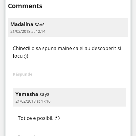
Comments
Madalina
says
21/02/2018 at 12:14
Chinezii o sa spuna maine ca ei au descoperit si
focu :))
Răspunde
Yamasha
says
21/02/2018 at 17:16
Tot ce e posibil. 🙂