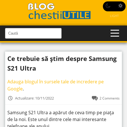
LIGHT
C
a
C
a
u
u
t
t
ă
Ce trebuie să știm despre Samsung
î
ă
n
S
î
S21 Ultra
i
t
n
e
s
Adauga blogul în sursele tale de incredere pe
i
Google
.
t
Actualizare: 10/11/2022
2 Comments
e
Samsung S21 Ultra a apărut de ceva timp pe piața
de la noi. Este unul dintre cele mai interesante
telefoane ale anului.