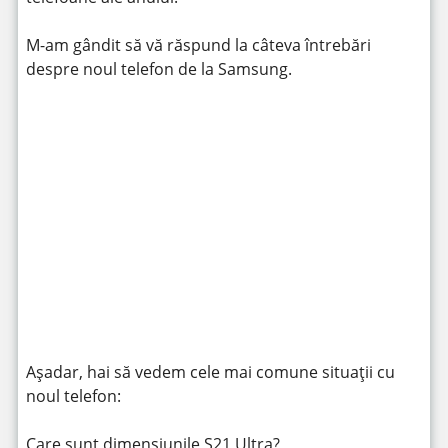
M-am gândit să vă răspund la câteva întrebări
despre noul telefon de la Samsung.
https://www.youtube.com/watch?v=i8CmESRmXi0
Așadar, hai să vedem cele mai comune situații cu
noul telefon:
Care sunt dimensiunile S21 Ultra?