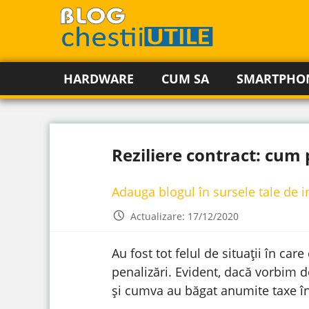
HARDWARE
CUM SA
SMARTPHO
Reziliere contract: cum 
Adauga blogul în sursele tale de 
Actualizare: 17/12/2020
Au fost tot felul de situații în ca
penalizări. Evident, dacă vorbim
și cumva au băgat anumite taxe în 