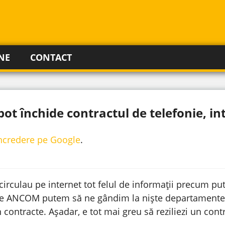
NE
CONTACT
pot închide contractul de telefonie, in
incredere pe Google
.
re circulau pe internet tot felul de informații precum p
 de ANCOM putem să ne gândim la niște departamente 
contracte. Așadar, e tot mai greu să reziliezi un contr