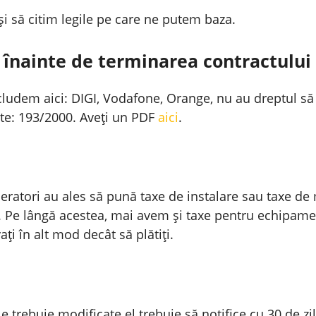
și să citim legile pe care ne putem baza.
i înainte de terminarea contractului
cludem aici: DIGI, Vodafone, Orange, nu au dreptul să 
te: 193/2000. Aveți un PDF
aici
.
eratori au ales să pună taxe de instalare sau taxe d
ți. Pe lângă acestea, mai avem și taxe pentru echipamen
ați în alt mod decât să plătiți.
 trebuie modificate el trebuie să notifice cu 30 de zil