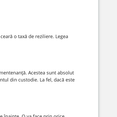
ceară o taxă de reziliere. Legea
e mentenanță. Acestea sunt absolut
tul din custodie. La fel, dacă este
e înainte. O va face prin orice