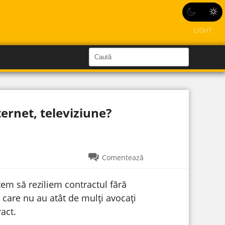
LIGHT
C
a
C
a
u
u
t
ă
t
î
n
ternet, televiziune?
ă
S
i
î
t
e
n
s
Comentează
i
t
utem să reziliem contractul fără
e
care nu au atât de mulți avocați
act.