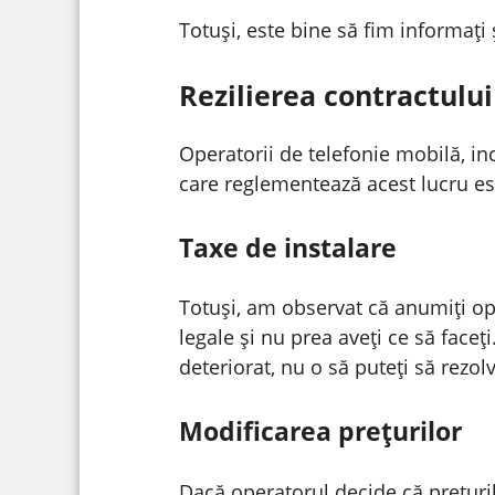
Totuși, este bine să fim informați 
Rezilierea contractulu
Operatorii de telefonie mobilă, in
care reglementează acest lucru es
Taxe de instalare
Totuși, am observat că anumiți op
legale și nu prea aveți ce să face
deteriorat, nu o să puteți să rezolv
Modificarea prețurilor
Dacă operatorul decide că prețurile