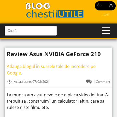
LIGHT
C
a
C
a
u
u
t
t
ă
Review Asus NVIDIA GeForce 210
î
ă
n
S
î
i
Adauga blogul în sursele tale de incredere pe
t
n
e
Google
.
s
i
Actualizare: 07/08/2021
1 Comment
t
e
La munca am avut nevoie de o placa video ieftina. A
trebuit sa „construim” un calculator ieftin, care sa
ruleze niste filmulete.