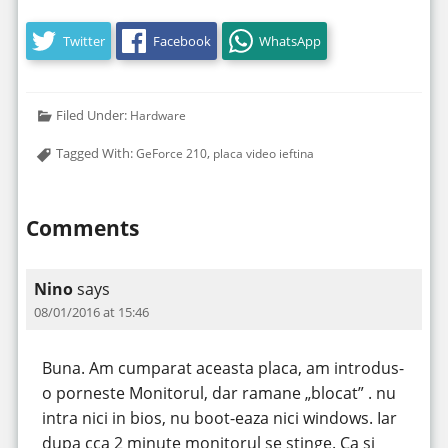
Twitter
Facebook
WhatsApp
Filed Under:
Hardware
Tagged With:
,
GeForce 210
placa video ieftina
Comments
Nino
says
08/01/2016 at 15:46
Buna. Am cumparat aceasta placa, am introdus-
o porneste Monitorul, dar ramane „blocat” . nu
intra nici in bios, nu boot-eaza nici windows. Iar
dupa cca 2 minute monitorul se stinge. Ca si