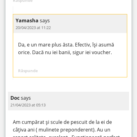
Răspunde
Yamasha
says
20/04/2023 at 11:22
Da, e un mare plus ăsta. Efectiv, își asumă
orice. Dacă nu iei banii, sigur iei voucher.
Răspunde
Doc
says
21/04/2023 at 05:13
Am cumpărat și scule de pescuit de la ei de
câțiva ani ( mulinete preponderent). Au un