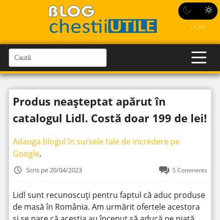
LIGHT
C
a
C
a
u
u
t
t
ă
Produs neașteptat apărut în
î
ă
n
S
î
catalogul Lidl. Costă doar 199 de lei!
i
t
n
e
s
Adauga blogul în sursele tale de incredere pe
i
Google
.
t
Scris pe 20/04/2023
5 Comments
e
Lidl sunt recunoscuți pentru faptul că aduc produse
de masă în România. Am urmărit ofertele acestora
și se pare că aceștia au început să aducă pe piață