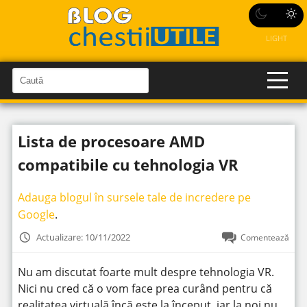
LIGHT
C
a
C
a
u
u
t
t
ă
Lista de procesoare AMD
î
ă
n
S
î
compatibile cu tehnologia VR
i
t
n
e
s
Adauga blogul în sursele tale de incredere pe
i
Google
.
t
Actualizare: 10/11/2022
Comentează
e
Nu am discutat foarte mult despre tehnologia VR.
Nici nu cred că o vom face prea curând pentru că
realitatea virtuală încă este la început, iar la noi nu