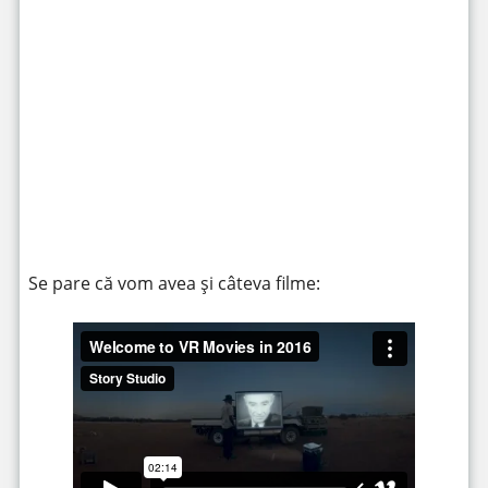
https://www.youtube.com/watch?v=-rvwcGxEUGM
Se pare că vom avea și câteva filme: