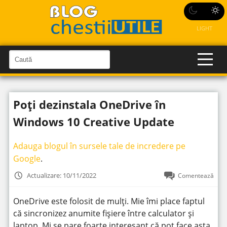
LIGHT
C
a
C
a
u
u
t
t
ă
Poți dezinstala OneDrive în
î
ă
n
S
î
Windows 10 Creative Update
i
t
n
e
s
Adauga blogul în sursele tale de incredere pe
i
Google
.
t
Actualizare: 10/11/2022
Comentează
e
OneDrive este folosit de mulți. Mie îmi place faptul
că sincronizez anumite fișiere între calculator și
laptop. Mi se pare foarte interesant că pot face asta