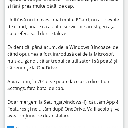
și fără prea multe bătăi de cap.
Unii însă nu folosesc mai multe PC-uri, nu au nevoie
de cloud, poate că au alte servicii de acest gen așa
că preferă să îl dezinstaleze.
Evident că, până acum, de la Windows 8 încoace, de
când opțiunea a fost introdusă cei de la Microsoft
nu s-au gândit că ar trebui ca utilizatorii să poată și
să renunțe la OneDrive.
Abia acum, în 2017, se poate face asta direct din
Settings, fără bătăi de cap.
Doar mergem la Settings(windows+I), căutăm App &
Features și ne uităm după OneDrive. Va fi acolo și va
avea opțiune de dezinstalare.