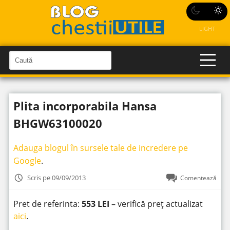
LIGHT
C
a
C
a
u
u
t
t
ă
Plita incorporabila Hansa
î
ă
n
S
î
BHGW63100020
i
t
n
e
s
Adauga blogul în sursele tale de incredere pe
i
Google
.
t
Scris pe 09/09/2013
Comentează
e
Pret de referinta:
553 LEI
– verifică preț actualizat
aici
.