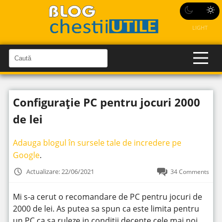
LIGHT
C
a
C
a
u
u
t
t
ă
Configurație PC pentru jocuri 2000
î
ă
n
S
î
de lei
i
t
n
e
s
Adauga blogul în sursele tale de incredere pe
i
Google
.
t
Actualizare: 22/06/2021
34 Comments
e
Mi s-a cerut o recomandare de PC pentru jocuri de
2000 de lei. As putea sa spun ca este limita pentru
un PC ca sa ruleze in condiții decente cele mai noi