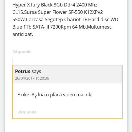
Hyper X fury Black 8Gb Ddr4 2400 Mhz
CL15.Sursa Super Flower SF-550 K12XPv2
550W.Carcasa Segotep Chariot TF.Hard disc WD
Blue 1Tb SATA-III 7200Rpm 64 Mb.Multumesc
anticipat.
Răspunde
Petrus
says
26/04/2017 at 20:36
E oke. Aș lua o placă video mai ok.
Răspunde