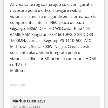
As vrea sa te rog sa ma ajuti cu o configuratie
necesara pentru office, navigare web si
vizionare filme. Eu ma gandisem la urmatoarele
componente: Intel I5-4460, placa de baza
Gigabyte B85M-D3H, HD WDCaviar Blue 1TB,
64MB, RAM Kingston HX316C10F/8, 8GB DDR3
1600MHz, carcasa Segotep PS-111D-500, ATX
Mid Tower, Sursa 500W, Negru. Crezi ca este
suficienta placa video integrata pentru
vizionarea filmelor 3D printr-o conexiune HDMI
cu TV-ul?
Multumesc!
Răspunde
Marius Cucu
says
13/12/2014 at 13:52