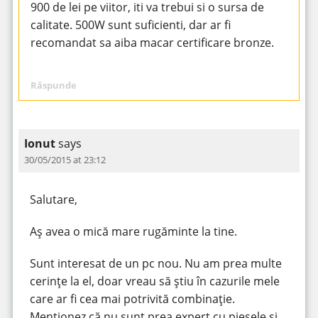
900 de lei pe viitor, iti va trebui si o sursa de
calitate. 500W sunt suficienti, dar ar fi
recomandat sa aiba macar certificare bronze.
Răspunde
Ionut
says
30/05/2015 at 23:12
Salutare,
Aș avea o mică mare rugăminte la tine.
Sunt interesat de un pc nou. Nu am prea multe
cerințe la el, doar vreau să știu în cazurile mele
care ar fi cea mai potrivită combinație.
Menționez că nu sunt prea expert cu piesele și