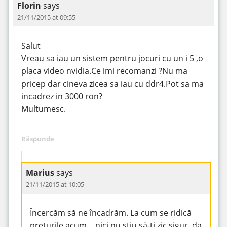
Florin
says
21/11/2015 at 09:55
Salut
Vreau sa iau un sistem pentru jocuri cu un i 5 ,o
placa video nvidia.Ce imi recomanzi ?Nu ma
pricep dar cineva zicea sa iau cu ddr4.Pot sa ma
incadrez in 3000 ron?
Multumesc.
Răspunde
Marius
says
21/11/2015 at 10:05
Încercăm să ne încadrăm. La cum se ridică
prețurile acum… nici nu știu să-ți zic sigur, da