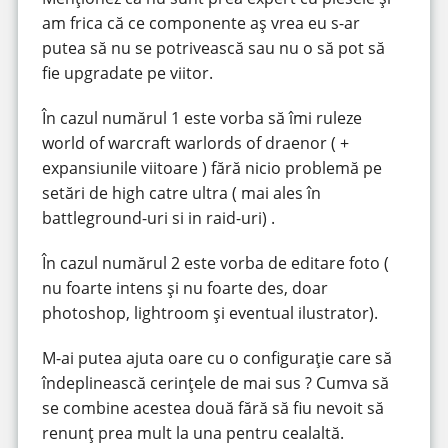
am frica că ce componente aș vrea eu s-ar
putea să nu se potrivească sau nu o să pot să
fie upgradate pe viitor.
În cazul numărul 1 este vorba să îmi ruleze
world of warcraft warlords of draenor ( +
expansiunile viitoare ) fără nicio problemă pe
setări de high catre ultra ( mai ales în
battleground-uri si in raid-uri) .
În cazul numărul 2 este vorba de editare foto (
nu foarte intens și nu foarte des, doar
photoshop, lightroom și eventual ilustrator).
M-ai putea ajuta oare cu o configurație care să
îndeplinească cerințele de mai sus ? Cumva să
se combine acestea două fără să fiu nevoit să
renunț prea mult la una pentru cealaltă.