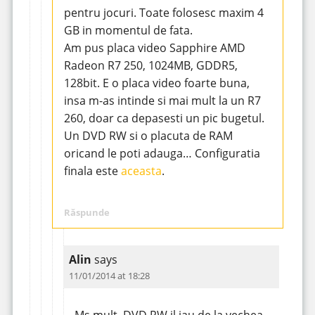
pentru jocuri. Toate folosesc maxim 4
GB in momentul de fata.
Am pus placa video Sapphire AMD
Radeon R7 250, 1024MB, GDDR5,
128bit. E o placa video foarte buna,
insa m-as intinde si mai mult la un R7
260, doar ca depasesti un pic bugetul.
Un DVD RW si o placuta de RAM
oricand le poti adauga… Configuratia
finala este
aceasta
.
Răspunde
Alin
says
11/01/2014 at 18:28
Ms mult, DVD RW il iau de la vechea