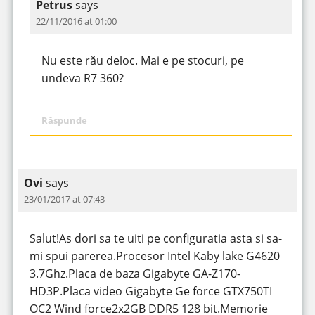
Petrus
says
22/11/2016 at 01:00
Nu este rău deloc. Mai e pe stocuri, pe
undeva R7 360?
Răspunde
Ovi
says
23/01/2017 at 07:43
Salut!As dori sa te uiti pe configuratia asta si sa-
mi spui parerea.Procesor Intel Kaby lake G4620
3.7Ghz.Placa de baza Gigabyte GA-Z170-
HD3P.Placa video Gigabyte Ge force GTX750TI
OC2 Wind force2x2GB DDR5 128 bit.Memorie