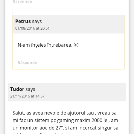
Răspunde
Petrus
says
01/08/2016 at 20:51
N-am înțeles întrebarea. 🙂
Răspunde
Tudor
says
21/11/2016 at 14:57
Salut, as avea nevoie de ajutorul tau , vreau sa
mi fac un sistem pc gaming maxim 2000 lei, am
un monitor aoc de 27″, si am incercat singur sa