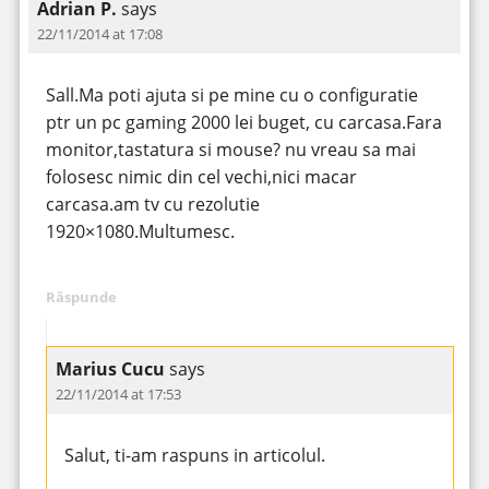
Adrian P.
says
22/11/2014 at 17:08
Sall.Ma poti ajuta si pe mine cu o configuratie
ptr un pc gaming 2000 lei buget, cu carcasa.Fara
monitor,tastatura si mouse? nu vreau sa mai
folosesc nimic din cel vechi,nici macar
carcasa.am tv cu rezolutie
1920×1080.Multumesc.
Răspunde
Marius Cucu
says
22/11/2014 at 17:53
Salut, ti-am raspuns in articolul.