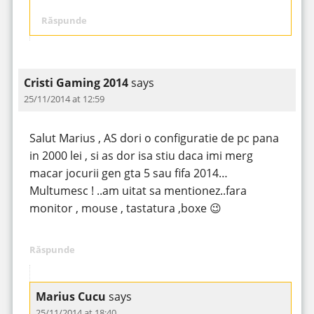
Răspunde
Cristi Gaming 2014
says
25/11/2014 at 12:59
Salut Marius , AS dori o configuratie de pc pana
in 2000 lei , si as dor isa stiu daca imi merg
macar jocurii gen gta 5 sau fifa 2014…
Multumesc ! ..am uitat sa mentionez..fara
monitor , mouse , tastatura ,boxe 😉
Răspunde
Marius Cucu
says
25/11/2014 at 18:40