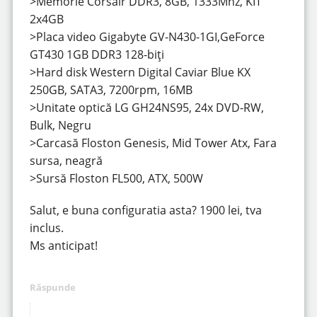
>Memorie Corsair DDR3, 8GB, 1333Mhz, KIT
2x4GB
>Placa video Gigabyte GV-N430-1GI,GeForce
GT430 1GB DDR3 128-biți
>Hard disk Western Digital Caviar Blue KX
250GB, SATA3, 7200rpm, 16MB
>Unitate optică LG GH24NS95, 24x DVD-RW,
Bulk, Negru
>Carcasă Floston Genesis, Mid Tower Atx, Fara
sursa, neagră
>Sursă Floston FL500, ATX, 500W
Salut, e buna configuratia asta? 1900 lei, tva
inclus.
Ms anticipat!
Răspunde