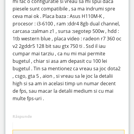
mi fac o configuratie si vreau sa mi spui daca
piesele sunt compatibile , sa ma indrumi spre
ceva mai ok . Placa baza : Asus H110M-K ,
procesor : i3-6100 , ram :ddr4 8gb dual channel,
carcasa :zalman z1 , sursa :segotep 500w , hdd :
1tb western blue , placa video : radeon r7 360 oc
v2 2gddr5 128 bit sau gtx 750 ti . Ssd il iau
cumpar mai tarziu , ca nu mi mai permite
bugetul , chiar si asa am depasit cu 100 lei
bugetul . Tin sa mentionez ca vreau sa joc dota2
, csgo, gta 5 , aion , si vreau sa le joc la detalii
high si sa am in acelasi timp un numar decent
de fps, sau macar la detalii medium si cu mai
multe fps-uri .
Răspunde