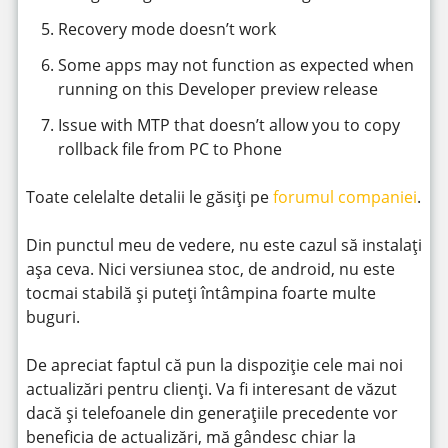
Recovery mode doesn’t work
Some apps may not function as expected when
running on this Developer preview release
Issue with MTP that doesn’t allow you to copy
rollback file from PC to Phone
Toate celelalte detalii le găsiți pe
forumul companiei
.
Din punctul meu de vedere, nu este cazul să instalați
așa ceva. Nici versiunea stoc, de android, nu este
tocmai stabilă și puteți întâmpina foarte multe
buguri.
De apreciat faptul că pun la dispoziție cele mai noi
actualizări pentru clienți. Va fi interesant de văzut
dacă și telefoanele din generațiile precedente vor
beneficia de actualizări, mă gândesc chiar la