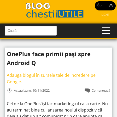
LIGHT
C
a
C
a
u
u
t
t
ă
OnePlus face primii pași spre
î
ă
n
S
î
Android Q
i
t
n
e
s
Adauga blogul în sursele tale de incredere pe
i
Google
.
t
Actualizare: 10/11/2022
Comentează
e
Cei de la OnePlus își fac marketing-ul ca la carte. Nu
au terminat bine cu lansarea noului dispozitiv că
deja au dat un alt comunicat prin care anunță că