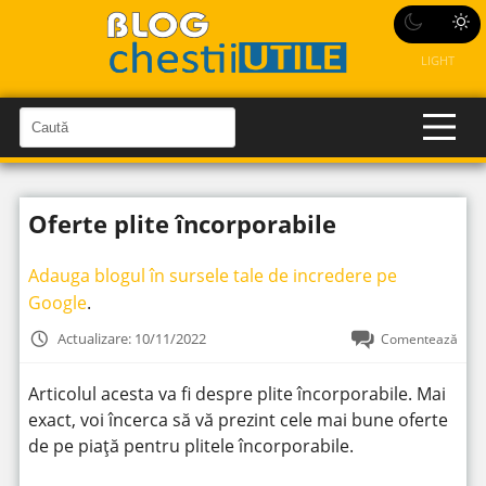
LIGHT
C
a
C
a
u
u
t
t
ă
Oferte plite încorporabile
î
ă
n
S
î
i
Adauga blogul în sursele tale de incredere pe
t
n
e
Google
.
s
i
Actualizare: 10/11/2022
Comentează
t
e
Articolul acesta va fi despre plite încorporabile. Mai
exact, voi încerca să vă prezint cele mai bune oferte
de pe piață pentru plitele încorporabile.