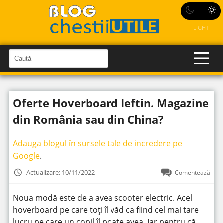
LIGHT
C
a
C
a
u
u
t
t
ă
Oferte Hoverboard Ieftin. Magazine
î
ă
n
S
î
din România sau din China?
i
t
n
e
s
Adauga blogul în sursele tale de incredere pe
i
Google
.
t
Actualizare: 10/11/2022
Comentează
e
Noua modă este de a avea scooter electric. Acel
hoverboard pe care toți îl văd ca fiind cel mai tare
lucru pe care un copil îl poate avea. Iar pentru că