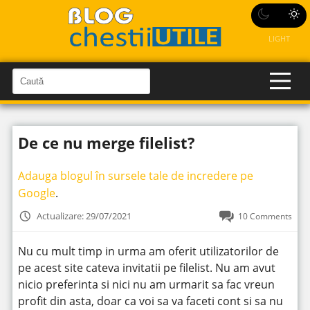
LIGHT
C
a
C
a
u
u
t
t
ă
De ce nu merge filelist?
î
ă
n
S
î
i
Adauga blogul în sursele tale de incredere pe
t
n
e
Google
.
s
i
Actualizare: 29/07/2021
10 Comments
t
e
Nu cu mult timp in urma am oferit utilizatorilor de
pe acest site cateva invitatii pe filelist. Nu am avut
nicio preferinta si nici nu am urmarit sa fac vreun
profit din asta, doar ca voi sa va faceti cont si sa nu