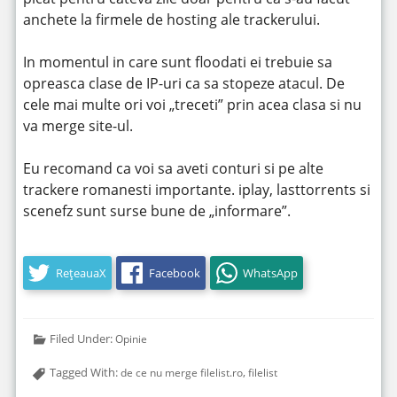
anchete la firmele de hosting ale trackerului.
In momentul in care sunt floodati ei trebuie sa
opreasca clase de IP-uri ca sa stopeze atacul. De
cele mai multe ori voi „treceti” prin acea clasa si nu
va merge site-ul.
Eu recomand ca voi sa aveti conturi si pe alte
trackere romanesti importante. iplay, lasttorrents si
scenefz sunt surse bune de „informare”.
RețeauaX
Facebook
WhatsApp
Filed Under:
Opinie
Tagged With:
,
de ce nu merge filelist.ro
filelist