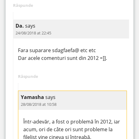
Răspunde
Da.
says
24/08/2018 at 22:45
Fara suparare sdagfaefa@ etc etc
Dar acele comenturi sunt din 2012 =]].
Răspunde
Yamasha
says
28/08/2018 at 10:58
Într-adevăr, a fost o problemă în 2012, iar
acum, ori de câte ori sunt probleme la
filelist vine cineva și întreabă.