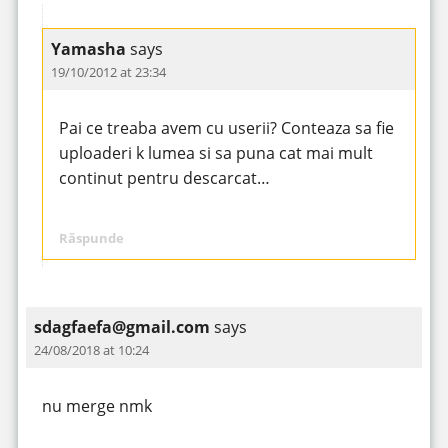
Yamasha
says
19/10/2012 at 23:34
Pai ce treaba avem cu userii? Conteaza sa fie
uploaderi k lumea si sa puna cat mai mult
continut pentru descarcat…
Răspunde
sdagfaefa@gmail.com
says
24/08/2018 at 10:24
nu merge nmk