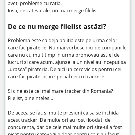
aveti probleme cu ratia.
Insa, de cateva zile, nu mai merge filelist.
De ce nu merge filelist astăzi?
Problema este ca deja politia este pe urma celor
care fac piraterie. Nu mai vorbesc nici de companiile
care nu cu mult timp in urma promovau astfel de
lucruri si care acum, ajunse la un nivel au inceput sa
„urasca” pirateria. De aici un cerc vicios pentru cei
care fac piraterie, in special cei cu trackere.
Si cine este cel mai mare tracker din Romania?
Filelist, bineinteles…
De aceea se fac si multe presiuni ca sa se inchida
acest tracker. De multe ori au fost floodati de
concurenta, dar de cele mai multe ori site-ul a fost
picat pentru cateva zile doar pentru ca s-au facut