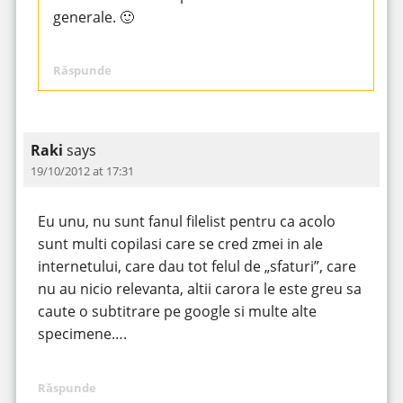
generale. 🙂
Răspunde
Raki
says
19/10/2012 at 17:31
Eu unu, nu sunt fanul filelist pentru ca acolo
sunt multi copilasi care se cred zmei in ale
internetului, care dau tot felul de „sfaturi”, care
nu au nicio relevanta, altii carora le este greu sa
caute o subtitrare pe google si multe alte
specimene….
Răspunde