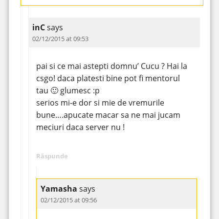
inC
says
02/12/2015 at 09:53
pai si ce mai astepti domnu’ Cucu ? Hai la
csgo! daca platesti bine pot fi mentorul
tau 🙂 glumesc :p
serios mi-e dor si mie de vremurile
bune….apucate macar sa ne mai jucam
meciuri daca server nu !
Răspunde
Yamasha
says
02/12/2015 at 09:56