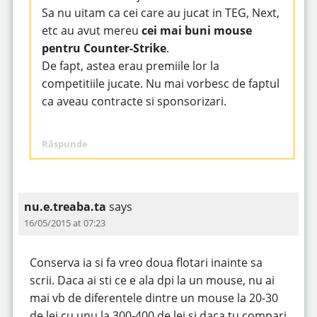
Sa nu uitam ca cei care au jucat in TEG, Next,
etc au avut mereu
cei mai buni mouse
pentru Counter-Strike
.
De fapt, astea erau premiile lor la
competitiile jucate. Nu mai vorbesc de faptul
ca aveau contracte si sponsorizari.
Răspunde
nu.e.treaba.ta
says
16/05/2015 at 07:23
Conserva ia si fa vreo doua flotari inainte sa
scrii. Daca ai sti ce e ala dpi la un mouse, nu ai
mai vb de diferentele dintre un mouse la 20-30
de lei cu unu la 300-400 de lei si daca tu compari