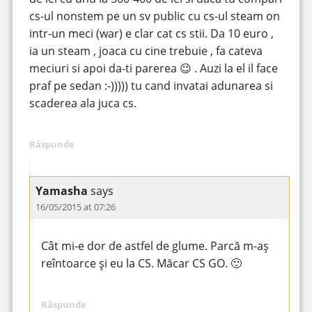
cs-ul nonstem pe un sv public cu cs-ul steam on
intr-un meci (war) e clar cat cs stii. Da 10 euro ,
ia un steam , joaca cu cine trebuie , fa cateva
meciuri si apoi da-ti parerea 😉 . Auzi la el il face
praf pe sedan :-))))) tu cand invatai adunarea si
scaderea ala juca cs.
Răspunde
Yamasha
says
16/05/2015 at 07:26
Cât mi-e dor de astfel de glume. Parcă m-aș
reîntoarce și eu la CS. Măcar CS GO. 🙂
Răspunde