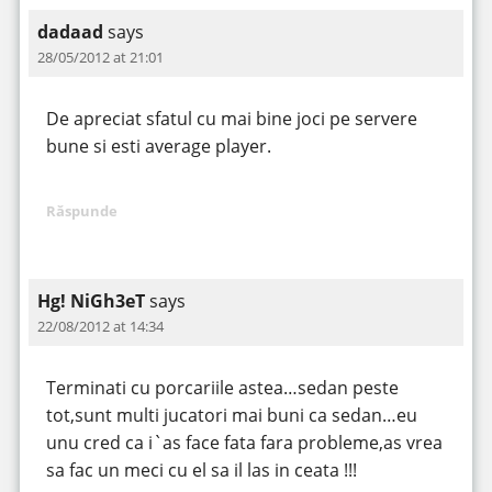
dadaad
says
28/05/2012 at 21:01
De apreciat sfatul cu mai bine joci pe servere
bune si esti average player.
Răspunde
Hg! NiGh3eT
says
22/08/2012 at 14:34
Terminati cu porcariile astea…sedan peste
tot,sunt multi jucatori mai buni ca sedan…eu
unu cred ca i`as face fata fara probleme,as vrea
sa fac un meci cu el sa il las in ceata !!!