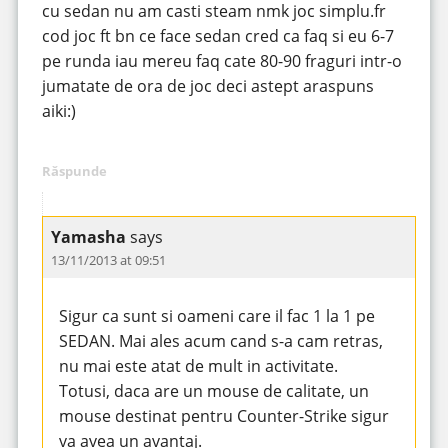
cu sedan nu am casti steam nmk joc simplu.fr
cod joc ft bn ce face sedan cred ca faq si eu 6-7
pe runda iau mereu faq cate 80-90 fraguri intr-o
jumatate de ora de joc deci astept araspuns
aiki:)
Răspunde
Yamasha
says
13/11/2013 at 09:51
Sigur ca sunt si oameni care il fac 1 la 1 pe
SEDAN. Mai ales acum cand s-a cam retras,
nu mai este atat de mult in activitate.
Totusi, daca are un mouse de calitate, un
mouse destinat pentru Counter-Strike sigur
va avea un avantaj.