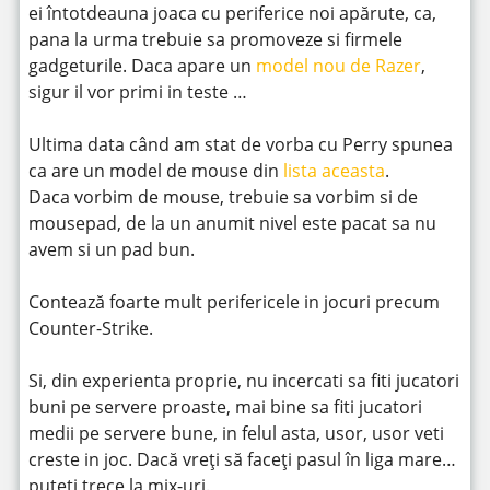
ei întotdeauna joaca cu periferice noi apărute, ca,
pana la urma trebuie sa promoveze si firmele
gadgeturile. Daca apare un
model nou de Razer
,
sigur il vor primi in teste …
Ultima data când am stat de vorba cu Perry spunea
ca are un model de mouse din
lista aceasta
.
Daca vorbim de mouse, trebuie sa vorbim si de
mousepad, de la un anumit nivel este pacat sa nu
avem si un pad bun.
Contează foarte mult perifericele in jocuri precum
Counter-Strike.
Si, din experienta proprie, nu incercati sa fiti jucatori
buni pe servere proaste, mai bine sa fiti jucatori
medii pe servere bune, in felul asta, usor, usor veti
creste in joc. Dacă vreți să faceți pasul în liga mare…
puteți trece la mix-uri.