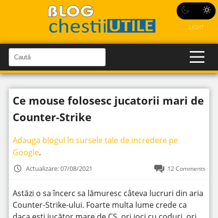
LIGHT
C
a
C
a
u
u
t
t
ă
Ce mouse folosesc jucatorii mari de
î
ă
n
S
î
Counter-Strike
i
t
n
e
s
Adauga blogul în sursele tale de incredere pe
i
Google
.
t
Actualizare: 07/08/2021
12 Comments
e
Astăzi o sa încerc sa lămuresc câteva lucruri din aria
Counter-Strike-ului. Foarte multa lume crede ca
daca esti jucător mare de CS, ori joci cu coduri, ori