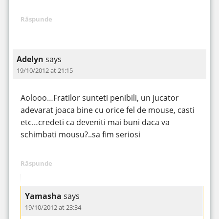
Răspunde
Adelyn
says
19/10/2012 at 21:15
Aolooo…Fratilor sunteti penibili, un jucator
adevarat joaca bine cu orice fel de mouse, casti
etc…credeti ca deveniti mai buni daca va
schimbati mousu?..sa fim seriosi
Răspunde
Yamasha
says
19/10/2012 at 23:34