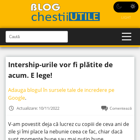
LIGHT
C
a
C
a
u
u
t
t
ă
Intership-urile vor fi plătite de
î
ă
n
S
î
acum. E lege!
i
t
n
e
s
Adauga blogul în sursele tale de incredere pe
i
Google
.
t
Actualizare: 10/11/2022
Comentează
e
V-am povestit deja că lucrez cu copiii de ceva ani de
zile și îmi place la nebunie ceea ce fac, chiar dacă
sunt momente bune sau mai puțin bune.