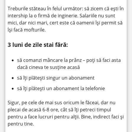
Treburile stăteau în felul următor: să zicem că ești în
intership la o firmă de inginerie. Salariile nu sunt
mici, dar nici mari, cert este că oamenii își permit să
își facă mofturile.
3 luni de zile stai fără:
să comanzi mâncare la prânz – poți să faci asta
dacă cineva te susține acasă
să îți plătești singur un abonament
să îți plătești un abonament la telefonie
Sigur, pe cele de mai sus oricum le făceai, dar nu
plecai de acasă 6-8 ore, cât să îți petreci timpul
pentru a face lucruri pentru alții. Bine, indirect faci și
pentru tine.