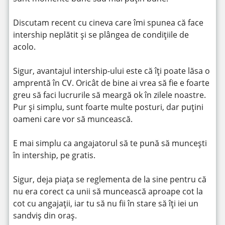
Discutam recent cu cineva care îmi spunea că face
intership neplătit și se plângea de condițiile de
acolo.
Sigur, avantajul intership-ului este că îți poate lăsa o
amprentă în CV. Oricât de bine ai vrea să fie e foarte
greu să faci lucrurile să meargă ok în zilele noastre.
Pur și simplu, sunt foarte multe posturi, dar puțini
oameni care vor să muncească.
E mai simplu ca angajatorul să te pună să muncești
în intership, pe gratis.
Sigur, deja piața se reglementa de la sine pentru că
nu era corect ca unii să muncească aproape cot la
cot cu angajații, iar tu să nu fii în stare să îți iei un
sandviș din oraș.