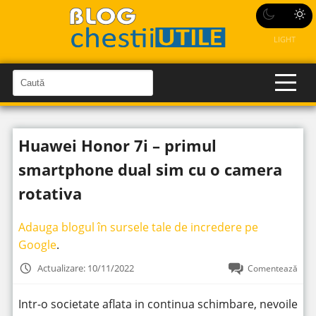
LIGHT
C
a
C
a
u
u
t
t
ă
Huawei Honor 7i – primul
î
ă
n
S
î
smartphone dual sim cu o camera
i
t
n
e
rotativa
s
i
Adauga blogul în sursele tale de incredere pe
t
Google
.
e
Actualizare: 10/11/2022
Comentează
Intr-o societate aflata in continua schimbare, nevoile