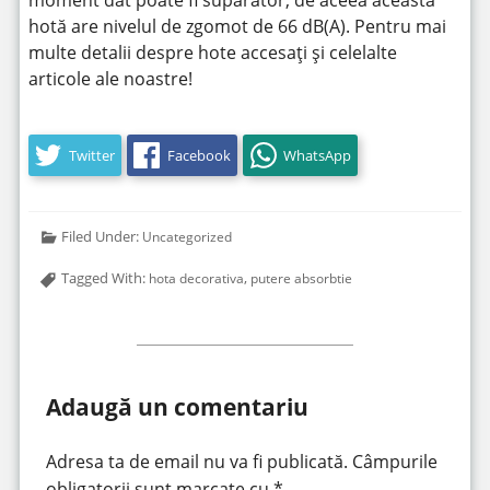
moment dat poate fi supărător, de aceea această
hotă are nivelul de zgomot de 66 dB(A). Pentru mai
multe detalii despre hote accesați și celelalte
articole ale noastre!
Twitter
Facebook
WhatsApp
Filed Under:
Uncategorized
Tagged With:
,
hota decorativa
putere absorbtie
Adaugă un comentariu
Adresa ta de email nu va fi publicată.
Câmpurile
obligatorii sunt marcate cu
*