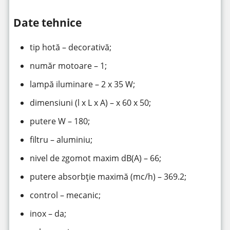
Date tehnice
tip hotă – decorativă;
număr motoare – 1;
lampă iluminare – 2 x 35 W;
dimensiuni (l x L x A) – x 60 x 50;
putere W – 180;
filtru – aluminiu;
nivel de zgomot maxim dB(A) – 66;
putere absorbție maximă (mc/h) – 369.2;
control – mecanic;
inox – da;