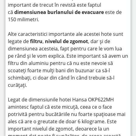
important de trecut în revistă este faptul
că
dimensiunea burlanului de evacuare
este de
150 milimetri.
Alte caracteristici importante ale acestei hote sunt
legate de
filtru
,
nivelul de zgomot
, dar și de
dimensiunea acesteia, fapt pentru care le vom lua
pe rând și le vom explica. Este important să avem un
filtru din aluminiu pentru că nu este nevoie să
scoateți foarte mulți bani din buzunar ca să-l
schimbați, ci doar din când în când trebuie să-l
curățați.
Legat de dimensiunile hotei Hansa OKP622MH
amintesc faptul că este micuță, ceea ce o face
potrivită pentru bucătăriile nu foarte spațioase mai
ales că are o greutate de doar 6 kilograme. Este
important nivelul de zgomot, deoarece la un