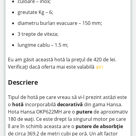
culoare – inox;
greutate Kg – 6;
diametru burlan evacuare – 150 mm;
3 trepte de viteza;
lungime cablu – 1.5 m;
Eu am găsit această hotă la prețul de 420 de lei.
Verificați dacă oferta mai este valabilă
aici
Descriere
Tipul de hotă pe care vreau să vi-l prezint astăzi este
o
hotă
incorporabilă
decorativă
din gama Hansa.
Hota Hansa OKP622MH are o
putere
de aproximativ
180 de wați. Ce este drept la singurul motor pe care
îl are în schimb aceasta are o
putere de absorbție
de circa 369.2 de metri cubi pe oră. Un alt factor