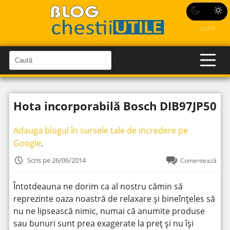
LIGHT
C
a
C
a
u
u
t
t
ă
Hota incorporabilă Bosch DIB97JP50
î
ă
n
S
î
i
Adauga blogul în sursele tale de incredere pe
t
n
e
Google
.
s
i
Scris pe 26/06/2014
Comentează
t
e
Întotdeauna ne dorim ca al nostru cămin să
reprezinte oaza noastră de relaxare și bineînțeles să
nu ne lipsească nimic, numai că anumite produse
sau bunuri sunt prea exagerate la preț și nu își