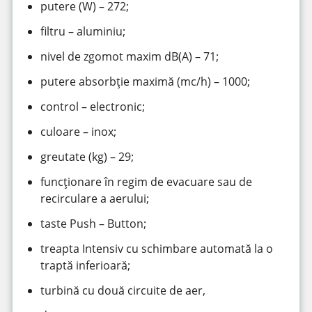
putere (W) – 272;
filtru – aluminiu;
nivel de zgomot maxim dB(A) – 71;
putere absorbție maximă (mc/h) – 1000;
control – electronic;
culoare – inox;
greutate (kg) – 29;
funcționare în regim de evacuare sau de
recirculare a aerului;
taste Push – Button;
treapta Intensiv cu schimbare automată la o
traptă inferioară;
turbină cu două circuite de aer,