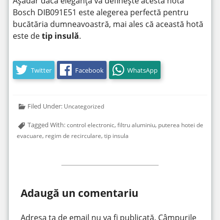
Așadar dacă eleganța vă definește acestă hotă
Bosch DIB091E51 este alegerea perfectă pentru
bucătăria dumneavoastră, mai ales că această hotă
este de
tip insulă
.
Twitter
Facebook
WhatsApp
Filed Under:
Uncategorized
Tagged With:
,
,
control electronic
filtru aluminiu
puterea hotei de
,
,
evacuare
regim de recirculare
tip insula
Adaugă un comentariu
Adresa ta de email nu va fi publicată.
Câmpurile