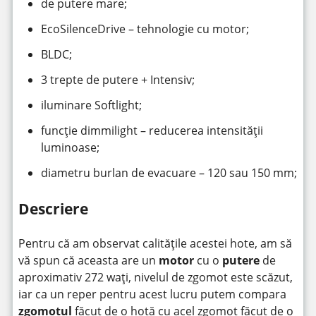
de putere mare;
EcoSilenceDrive – tehnologie cu motor;
BLDC;
3 trepte de putere + Intensiv;
iluminare Softlight;
funcție dimmilight – reducerea intensității
luminoase;
diametru burlan de evacuare – 120 sau 150 mm;
Descriere
Pentru că am observat calitățile acestei hote, am să
vă spun că aceasta are un
motor
cu o
putere
de
aproximativ 272 wați, nivelul de zgomot este scăzut,
iar ca un reper pentru acest lucru putem compara
zgomotul
făcut de o hotă cu acel zgomot făcut de o