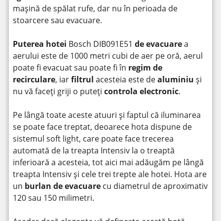
mașină de spălat rufe, dar nu în perioada de
stoarcere sau evacuare.
Puterea hotei
Bosch DIB091E51
de evacuare
a
aerului este de 1000 metri cubi de aer pe oră, aerul
poate fi evacuat sau poate fi în
regim de
recirculare
, iar
filtrul
acesteia este de
aluminiu
și
nu vă faceți griji o puteți
controla electronic
.
Pe lângă toate aceste atuuri și faptul că iluminarea
se poate face treptat, deoarece hota dispune de
sistemul soft light, care poate face trecerea
automată de la treapta Intensiv la o treaptă
inferioară a acesteia, tot aici mai adăugăm pe lângă
treapta Intensiv și cele trei trepte ale hotei. Hota are
un
burlan de evacuare
cu diametrul de aproximativ
120 sau 150 milimetri.