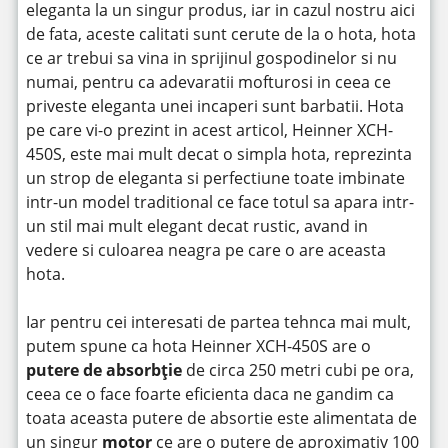
eleganta la un singur produs, iar in cazul nostru aici
de fata, aceste calitati sunt cerute de la o hota, hota
ce ar trebui sa vina in sprijinul gospodinelor si nu
numai, pentru ca adevaratii mofturosi in ceea ce
priveste eleganta unei incaperi sunt barbatii. Hota
pe care vi-o prezint in acest articol, Heinner XCH-
450S, este mai mult decat o simpla hota, reprezinta
un strop de eleganta si perfectiune toate imbinate
intr-un model traditional ce face totul sa apara intr-
un stil mai mult elegant decat rustic, avand in
vedere si culoarea neagra pe care o are aceasta
hota.
Iar pentru cei interesati de partea tehnca mai mult,
putem spune ca hota Heinner XCH-450S are o
putere de
absorbție
de circa 250 metri cubi pe ora,
ceea ce o face foarte eficienta daca ne gandim ca
toata aceasta putere de absortie este alimentata de
un singur
motor
ce are o putere de aproximativ 100