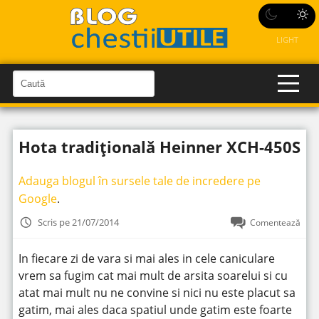
LIGHT
C
a
C
a
u
u
t
t
ă
Hota tradițională Heinner XCH-450S
î
ă
n
S
î
i
Adauga blogul în sursele tale de incredere pe
t
n
e
Google
.
s
i
Scris pe 21/07/2014
Comentează
t
e
In fiecare zi de vara si mai ales in cele caniculare
vrem sa fugim cat mai mult de arsita soarelui si cu
atat mai mult nu ne convine si nici nu este placut sa
gatim, mai ales daca spatiul unde gatim este foarte