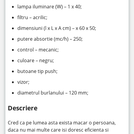
lampa iluminare (W) – 1 x 40;
filtru – acrilic;
dimensiuni (l x L x A cm) – x 60 x 50;
putere absortie (mc/h) – 250;
control – mecanic;
culoare – negru;
butoane tip push;
vizor;
diametrul burlanului – 120 mm;
Descriere
Cred ca pe lumea asta exista macar o persoana,
daca nu mai multe care isi doresc eficienta si