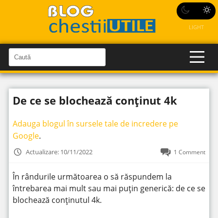
LIGHT
C
a
C
a
u
u
t
t
ă
De ce se blochează conținut 4k
î
ă
n
S
î
i
Adauga blogul în sursele tale de incredere pe
t
n
e
Google
.
s
i
Actualizare: 10/11/2022
1 Comment
t
e
În rândurile următoarea o să răspundem la
întrebarea mai mult sau mai puțin generică: de ce se
blochează conținutul 4k.