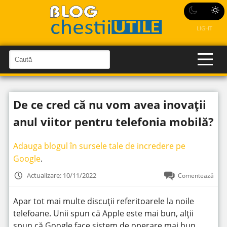
LIGHT
C
a
C
a
u
u
t
t
ă
De ce cred că nu vom avea inovații
î
ă
n
S
î
anul viitor pentru telefonia mobilă?
i
t
n
e
s
Adauga blogul în sursele tale de incredere pe
i
Google
.
t
Actualizare: 10/11/2022
Comentează
e
Apar tot mai multe discuții referitoarele la noile
telefoane. Unii spun că Apple este mai bun, alții
spun că Google face sistem de operare mai bun.