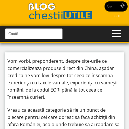
LIGHT
C
a
C
a
u
u
t
t
ă
î
ă
Vom vorbi, preponderent, despre site-urile ce
n
S
î
comercializează produse direct din China, așadar
i
t
n
cred că ne vom lovi despre tot ceea ce înseamnă
e
s
experiența cu taxele vamale, experiența cu vameșii
i
români, de la codul EORI până la tot ceea ce
t
înseamnă curieri.
e
Vreau ca această categorie să fie un punct de
plecare pentru cei care doresc să facă achiziții din
afara României, acolo unde trebuie să ai răbdare să