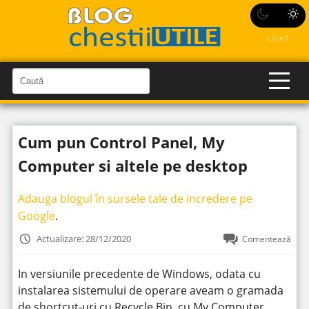
LIGHT
C
a
C
a
u
u
t
t
ă
Cum pun Control Panel, My
î
ă
n
S
î
Computer si altele pe desktop
i
t
n
e
s
Adauga blogul în sursele tale de incredere pe
i
Google
.
t
Actualizare: 28/12/2020
Comentează
e
In versiunile precedente de Windows, odata cu
instalarea sistemului de operare aveam o gramada
de shortcut-uri cu Recycle Bin, cu My Computer,