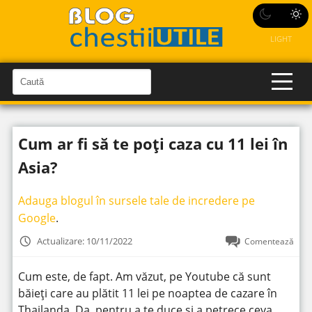
LIGHT
C
a
C
a
u
u
t
t
ă
Cum ar fi să te poți caza cu 11 lei în
î
ă
n
S
î
Asia?
i
t
n
e
s
Adauga blogul în sursele tale de incredere pe
i
Google
.
t
Actualizare: 10/11/2022
Comentează
e
Cum este, de fapt. Am văzut, pe Youtube că sunt
băieți care au plătit 11 lei pe noaptea de cazare în
Thailanda. Da, pentru a te duce și a petrece ceva