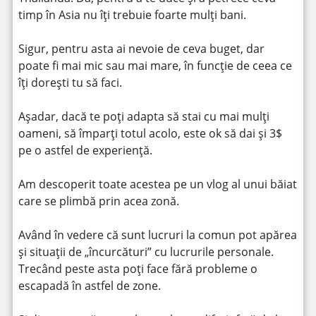
timp în Asia nu îți trebuie foarte mulți bani.
Sigur, pentru asta ai nevoie de ceva buget, dar
poate fi mai mic sau mai mare, în funcție de ceea ce
îți dorești tu să faci.
Așadar, dacă te poți adapta să stai cu mai mulți
oameni, să împarți totul acolo, este ok să dai și 3$
pe o astfel de experiență.
Am descoperit toate acestea pe un vlog al unui băiat
care se plimbă prin acea zonă.
Având în vedere că sunt lucruri la comun pot apărea
și situații de „încurcături” cu lucrurile personale.
Trecând peste asta poți face fără probleme o
escapadă în astfel de zone.