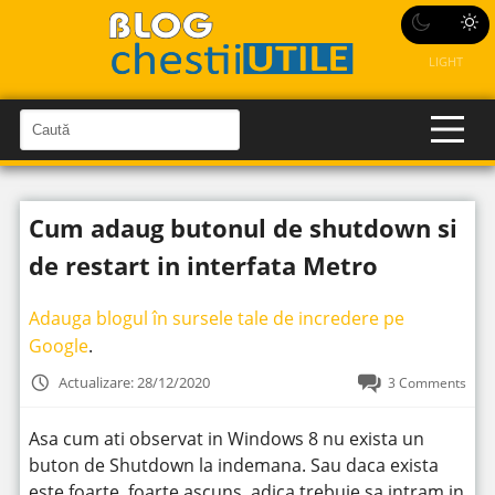
LIGHT
C
a
C
a
u
u
t
t
ă
Cum adaug butonul de shutdown si
î
ă
n
S
î
de restart in interfata Metro
i
t
n
e
s
Adauga blogul în sursele tale de incredere pe
i
Google
.
t
Actualizare: 28/12/2020
3 Comments
e
Asa cum ati observat in Windows 8 nu exista un
buton de Shutdown la indemana. Sau daca exista
este foarte, foarte ascuns, adica trebuie sa intram in