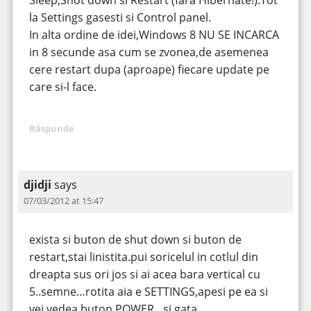
Sleep,Shot down si Restart (fara Hibernate!).Tot
la Settings gasesti si Control panel.
In alta ordine de idei,Windows 8 NU SE INCARCA
in 8 secunde asa cum se zvonea,de asemenea
cere restart dupa (aproape) fiecare update pe
care si-l face.
Răspunde
djidji
says
07/03/2012 at 15:47
exista si buton de shut down si buton de
restart,stai linistita.pui soricelul in cotlul din
dreapta sus ori jos si ai acea bara vertical cu
5..semne…rotita aia e SETTINGS,apesi pe ea si
vei vedea buton POWER…si gata…