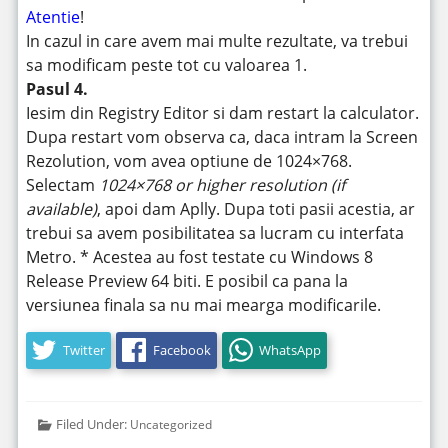
Atentie
!
In cazul in care avem mai multe rezultate, va trebui
sa modificam peste tot cu valoarea 1.
Pasul 4.
Iesim din Registry Editor si dam restart la calculator.
Dupa restart vom observa ca, daca intram la Screen
Rezolution, vom avea optiune de 1024×768.
Selectam
1024×768 or higher resolution (if
available)
, apoi dam Aplly. Dupa toti pasii acestia, ar
trebui sa avem posibilitatea sa lucram cu interfata
Metro. * Acestea au fost testate cu Windows 8
Release Preview 64 biti. E posibil ca pana la
versiunea finala sa nu mai mearga modificarile.
Twitter
Facebook
WhatsApp
Filed Under:
Uncategorized