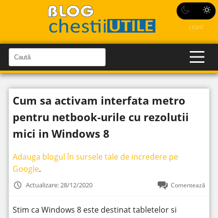
LIGHT
C
a
C
a
u
u
t
t
ă
Cum sa activam interfata metro
î
ă
n
S
î
pentru netbook-urile cu rezolutii
i
t
n
e
mici in Windows 8
s
i
Adauga blogul în sursele tale de incredere pe
t
Google
.
e
Actualizare: 28/12/2020
Comentează
Stim ca Windows 8 este destinat tabletelor si