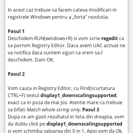
In acest caz trebuie sa facem cateva modificari in
registrele Windows pentru a „forta” rezolutia.
Pasul 1
Deschidem RUN(windows+R) si vom scrie
regedit
ca
sa pornim Registry Editor. Daca avem UAC activat ne
va notifica daca suntem siguri ca vrem sa-l
deschidem. Dam OK.
Pasul 2
Vom cauta in Registry Editor, cu Find(scurtatura
CTRL+F) textul
display1_downscalingsupported
,
exact ca in poza de mai jos. Atentie mare ca trebuie
sa bifati
Match whole string only
.
Pasul 3
Dupa ce am gasit rezultatul in lista din dreapta, vom
da dublu click pe
display1_downscalingsupported
si vom schimba valoarea din 0 in 1. Apoi vom da Ok.