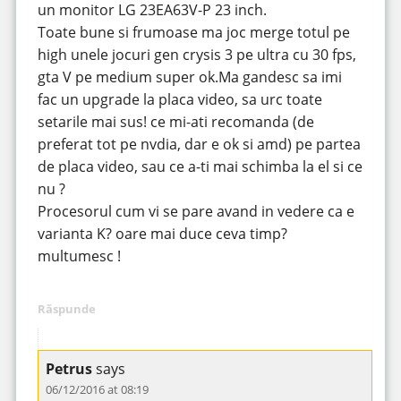
un monitor LG 23EA63V-P 23 inch.
Toate bune si frumoase ma joc merge totul pe
high unele jocuri gen crysis 3 pe ultra cu 30 fps,
gta V pe medium super ok.Ma gandesc sa imi
fac un upgrade la placa video, sa urc toate
setarile mai sus! ce mi-ati recomanda (de
preferat tot pe nvdia, dar e ok si amd) pe partea
de placa video, sau ce a-ti mai schimba la el si ce
nu ?
Procesorul cum vi se pare avand in vedere ca e
varianta K? oare mai duce ceva timp?
multumesc !
Răspunde
Petrus
says
06/12/2016 at 08:19