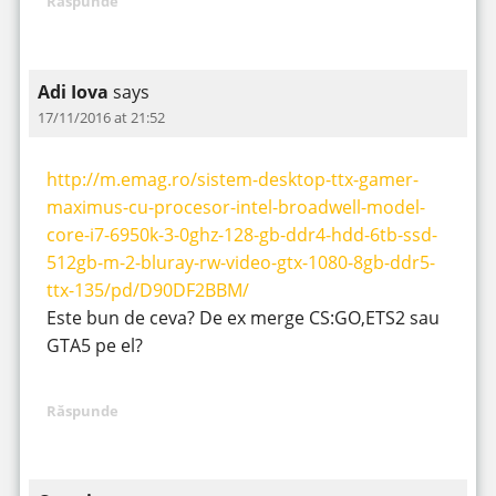
Răspunde
Adi Iova
says
17/11/2016 at 21:52
http://m.emag.ro/sistem-desktop-ttx-gamer-
maximus-cu-procesor-intel-broadwell-model-
core-i7-6950k-3-0ghz-128-gb-ddr4-hdd-6tb-ssd-
512gb-m-2-bluray-rw-video-gtx-1080-8gb-ddr5-
ttx-135/pd/D90DF2BBM/
Este bun de ceva? De ex merge CS:GO,ETS2 sau
GTA5 pe el?
Răspunde