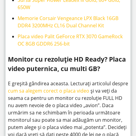
Sursa Super Flower Leadex III Gold, 80+ Gold,
650W
Memorie Corsair Vengeance LPX Black 16GB
DDR4 3200MHz CL16 Dual Channel Kit
Placa video Palit GeForce RTX 3070 GameRock
OC 8GB GDDR6 256-bit
Monitor cu rezoluție HD Ready? Placa
video puternica, cu multi GB?
E greșită gândirea aceasta. Lecturați articolul despre
cum sa alegem corect o placa video
și va veți da
seama ca pentru un monitor cu rezoluție FULL HD
nu avem nevoie de o placa video „avion”. Daca
urmărim sa ne schimbam în perioada următoare
monitorul sau poate sa mai adăugăm un monitor,
putem alege și o placa video mai „potenta”. Decideți
voi dacă vreți să dați peste 4000 de lei pe o placă