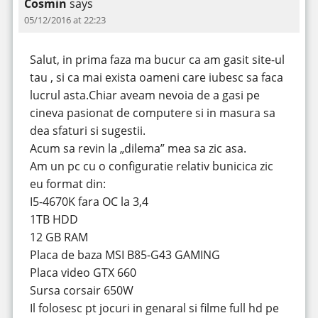
Cosmin
says
05/12/2016 at 22:23
Salut, in prima faza ma bucur ca am gasit site-ul
tau , si ca mai exista oameni care iubesc sa faca
lucrul asta.Chiar aveam nevoia de a gasi pe
cineva pasionat de computere si in masura sa
dea sfaturi si sugestii.
Acum sa revin la „dilema” mea sa zic asa.
Am un pc cu o configuratie relativ bunicica zic
eu format din:
I5-4670K fara OC la 3,4
1TB HDD
12 GB RAM
Placa de baza MSI B85-G43 GAMING
Placa video GTX 660
Sursa corsair 650W
Il folosesc pt jocuri in genaral si filme full hd pe