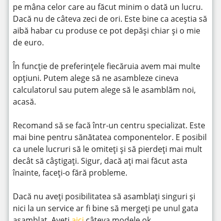
pe mâna celor care au făcut minim o dată un lucru.
Dacă nu de câteva zeci de ori. Este bine ca aceștia să
aibă habar cu produse ce pot depăși chiar și o mie
de euro.
În funcție de preferințele fiecăruia avem mai multe
opțiuni. Putem alege să ne asambleze cineva
calculatorul sau putem alege să le asamblăm noi,
acasă.
Recomand să se facă într-un centru specializat. Este
mai bine pentru sănătatea componentelor. E posibil
ca unele lucruri să le omiteți și să pierdeți mai mult
decât să câștigați. Sigur, dacă ați mai făcut asta
înainte, faceți-o fără probleme.
Dacă nu aveți posibilitatea să asamblați singuri și
nici la un service ar fi bine să mergeți pe unul gata
asamblat. Aveți
aici
câteva modele ok.