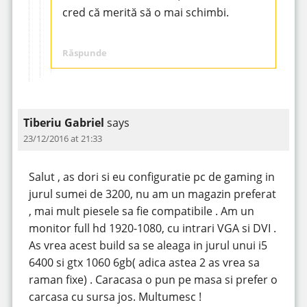
cred că merită să o mai schimbi.
Răspunde
Tiberiu Gabriel
says
23/12/2016 at 21:33
Salut , as dori si eu configuratie pc de gaming in
jurul sumei de 3200, nu am un magazin preferat
, mai mult piesele sa fie compatibile . Am un
monitor full hd 1920-1080, cu intrari VGA si DVI .
As vrea acest build sa se aleaga in jurul unui i5
6400 si gtx 1060 6gb( adica astea 2 as vrea sa
raman fixe) . Caracasa o pun pe masa si prefer o
carcasa cu sursa jos. Multumesc !