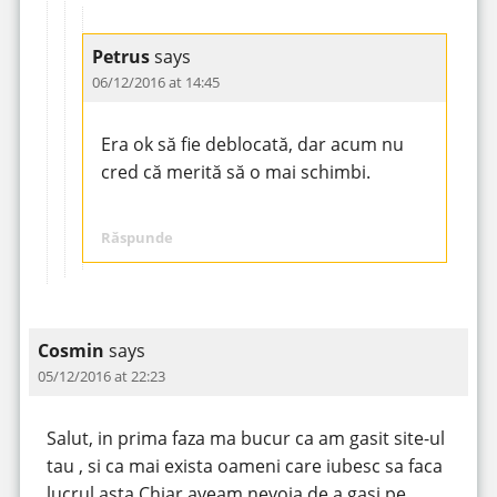
Petrus
says
06/12/2016 at 14:45
Era ok să fie deblocată, dar acum nu
cred că merită să o mai schimbi.
Răspunde
Cosmin
says
05/12/2016 at 22:23
Salut, in prima faza ma bucur ca am gasit site-ul
tau , si ca mai exista oameni care iubesc sa faca
lucrul asta.Chiar aveam nevoia de a gasi pe