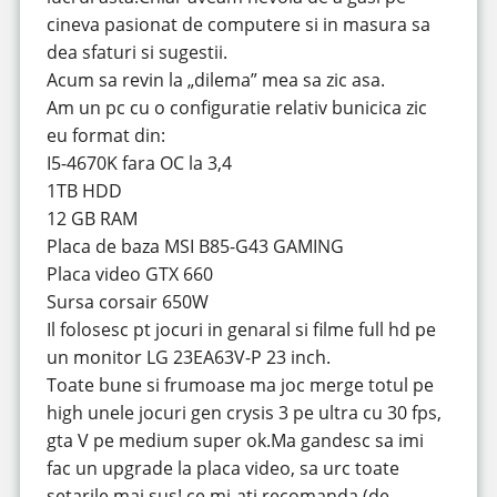
cineva pasionat de computere si in masura sa
dea sfaturi si sugestii.
Acum sa revin la „dilema” mea sa zic asa.
Am un pc cu o configuratie relativ bunicica zic
eu format din:
I5-4670K fara OC la 3,4
1TB HDD
12 GB RAM
Placa de baza MSI B85-G43 GAMING
Placa video GTX 660
Sursa corsair 650W
Il folosesc pt jocuri in genaral si filme full hd pe
un monitor LG 23EA63V-P 23 inch.
Toate bune si frumoase ma joc merge totul pe
high unele jocuri gen crysis 3 pe ultra cu 30 fps,
gta V pe medium super ok.Ma gandesc sa imi
fac un upgrade la placa video, sa urc toate
setarile mai sus! ce mi-ati recomanda (de