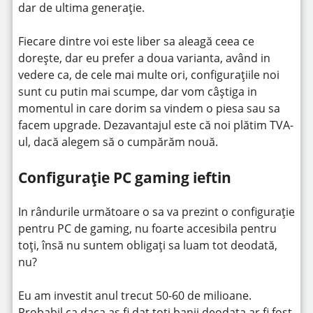
dar de ultima generație.
Fiecare dintre voi este liber sa aleagă ceea ce
dorește, dar eu prefer a doua varianta, având in
vedere ca, de cele mai multe ori, configurațiile noi
sunt cu putin mai scumpe, dar vom câștiga in
momentul in care dorim sa vindem o piesa sau sa
facem upgrade. Dezavantajul este că noi plătim TVA-
ul, dacă alegem să o cumpărăm nouă.
Configurație PC gaming ieftin
In rândurile următoare o sa va prezint o configurație
pentru PC de gaming, nu foarte accesibila pentru
toți, însă nu suntem obligați sa luam tot deodată,
nu?
Eu am investit anul trecut 50-60 de milioane.
Probabil ca daca as fi dat toti banii deodata ar fi fost