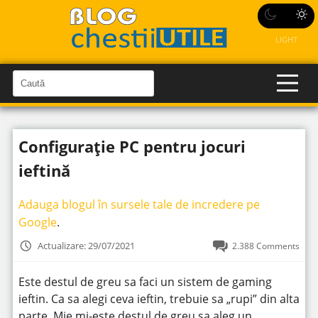
LIGHT
C
a
C
a
u
u
t
t
ă
Configurație PC pentru jocuri
î
ă
n
S
î
ieftină
i
t
n
e
s
Adauga blogul în sursele tale de incredere pe
i
Google
.
t
Actualizare: 29/07/2021
2.388 Comments
e
Este destul de greu sa faci un sistem de gaming
ieftin. Ca sa alegi ceva ieftin, trebuie sa „rupi” din alta
parte. Mie mi-este destul de greu sa aleg un