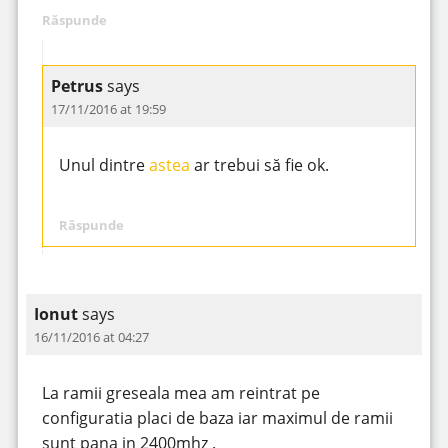
Răspunde
Petrus
says
17/11/2016 at 19:59
Unul dintre
astea
ar trebui să fie ok.
Răspunde
Ionut
says
16/11/2016 at 04:27
La ramii greseala mea am reintrat pe
configuratia placi de baza iar maximul de ramii
sunt pana in 2400mhz .