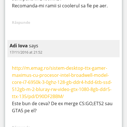
Recomanda-mi ramii si coolerul sa fie pe aer.
Răspunde
Adi Iova
says
17/11/2016 at 21:52
http://m.emag.ro/sistem-desktop-ttx-gamer-
maximus-cu-procesor-intel-broadwell-model-
core-i7-6950k-3-0ghz-128-gb-ddr4-hdd-6tb-ssd-
512gb-m-2-bluray-rw-video-gtx-1080-8gb-ddr5-
ttx-135/pd/D90DF2BBM/
Este bun de ceva? De ex merge CS:GO,ETS2 sau
GTA5 pe el?