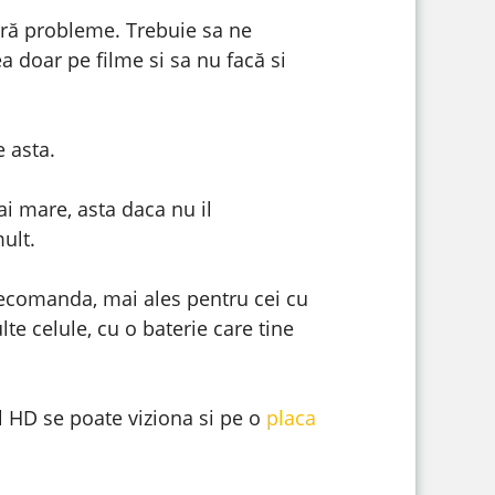
ră probleme. Trebuie sa ne
a doar pe filme si sa nu facă si
 asta.
i mare, asta daca nu il
ult.
s recomanda, mai ales pentru cei cu
te celule, cu o baterie care tine
l HD se poate viziona si pe o
placa