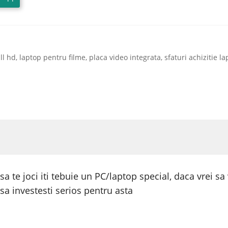
ll hd
,
laptop pentru filme
,
placa video integrata
,
sfaturi achizitie l
te joci iti tebuie un PC/laptop special, daca vrei sa v
 sa investesti serios pentru asta