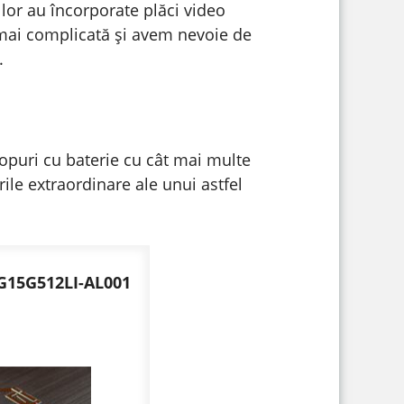
 lor au încorporate plăci video
c mai complicată și avem nevoie de
.
topuri cu baterie cu cât mai multe
rile extraordinare ale unui astfel
 G15G512LI-AL001