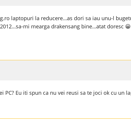
.ro laptopuri la reducere…as dori sa iau unu-l bugetu
fifa 2012…sa-mi mearga drakensang bine…atat doresc 
ei PC? Eu iti spun ca nu vei reusi sa te joci ok cu un 