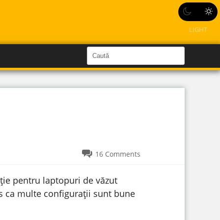
LIGHT
C
a
C
a
u
u
t
ă
t
î
n
ă
S
i
î
t
e
n
s
16 Comments
i
t
ție pentru laptopuri de văzut
e
les ca multe configurații sunt bune