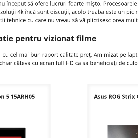
 au început să ofere lucruri foarte mișto. Procesoarele
ezoluții 4k încă sunt discuții, acolo treaba este un pi
i tehnice cu care nu vreau să vă plictisesc prea mult
tie pentru vizionat filme
i cu cel mai bun raport calitate preț. Am mizat pe lap
 chiar câteva cu ecran full HD ca sa beneficiați de culo
on 5 15ARH05
Asus ROG Strix