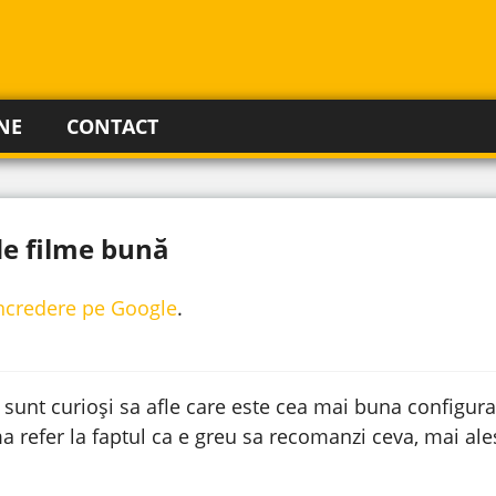
NE
CONTACT
de filme bună
incredere pe Google
.
sunt curioși sa afle care este cea mai buna configura
, ma refer la faptul ca e greu sa recomanzi ceva, mai a