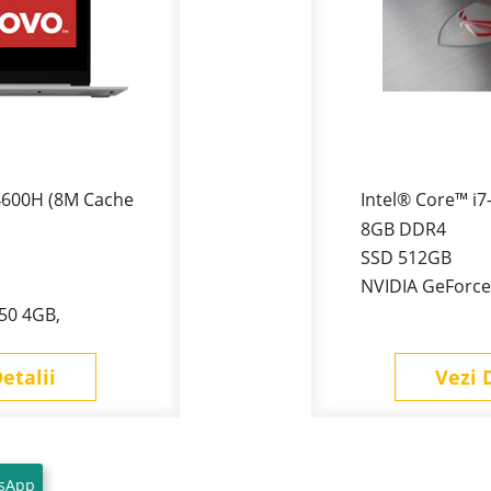
4600H (8M Cache
Intel® Core™ i
8GB DDR4
SSD 512GB
NVIDIA GeForce
50 4GB,
etalii
Vezi 
sApp