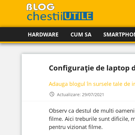
HARDWARE
CUM SA
SMARTPHO
Configurație de laptop 
Adauga blogul în sursele tale de 
Actualizare: 29/07/2021
Observ ca destul de multi oameni 
filme. Aici treburile sunt dificile
pentru vizionat filme.