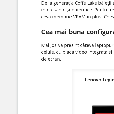
De la generația Coffe Lake băieții
interesante și puternice. Pentru r
ceva memorie VRAM în plus. Chesti
Cea mai buna configura
Mai jos va prezint câteva laptopur
celule, cu placa video integrata si
de ecran.
Lenovo Legi