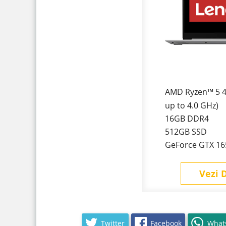
AMD Ryzen™ 5 
up to 4.0 GHz)
16GB DDR4
512GB SSD
GeForce GTX 16
Vezi D
Twitter
Facebook
What