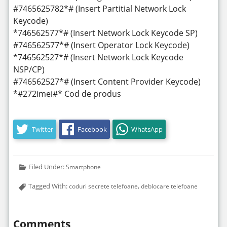
#7465625782*# (Insert Partitial Network Lock
Keycode)
*746562577*# (Insert Network Lock Keycode SP)
#746562577*# (Insert Operator Lock Keycode)
*746562527*# (Insert Network Lock Keycode
NSP/CP)
#746562527*# (Insert Content Provider Keycode)
*#272imei#* Cod de produs
Twitter
Facebook
WhatsApp
Filed Under:
Smartphone
Tagged With:
,
coduri secrete telefoane
deblocare telefoane
Comments