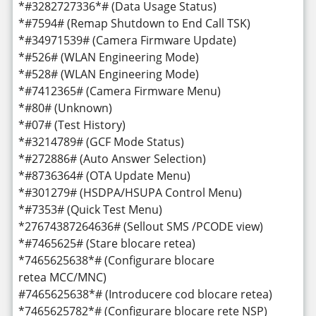
*#3282727336*# (Data Usage Status)
*#7594# (Remap Shutdown to End Call TSK)
*#34971539# (Camera Firmware Update)
*#526# (WLAN Engineering Mode)
*#528# (WLAN Engineering Mode)
*#7412365# (Camera Firmware Menu)
*#80# (Unknown)
*#07# (Test History)
*#3214789# (GCF Mode Status)
*#272886# (Auto Answer Selection)
*#8736364# (OTA Update Menu)
*#301279# (HSDPA/HSUPA Control Menu)
*#7353# (Quick Test Menu)
*27674387264636# (Sellout SMS /PCODE view)
*#7465625# (Stare blocare retea)
*7465625638*# (Configurare blocare
retea MCC/MNC)
#7465625638*# (Introducere cod blocare retea)
*7465625782*# (Configurare blocare rete NSP)