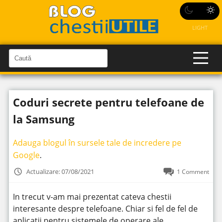
LIGHT
C
a
C
a
u
u
t
t
ă
Coduri secrete pentru telefoane de
î
ă
n
S
î
la Samsung
i
t
n
e
s
Adauga blogul în sursele tale de incredere pe
i
Google
.
t
Actualizare: 07/08/2021
1 Comment
e
In trecut v-am mai prezentat cateva chestii
interesante despre telefoane. Chiar si fel de fel de
aplicatii pentru sistemele de operare ale