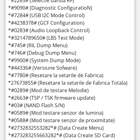
*#2263# (Selectie banda RF)
*#9090# (Diagnostic ConfiguratioN)
*#7284# (USB I2C Mode Control)
*#4238378# (GCF Configuration)
*#0283# (Audio Loopback Control)
*#3214789650# (LBS Test Mode)
*#745# (RIL Dump Menu)
*#746# (Debug Dump Menu)
*#9900# (System Dump Mode)
*#44336# (Versiune Sofware)
*#7780# (Resetare la setarile de Fabrica)
*27673855# (Resetare la setarile de Fabrica Totala)
*#0289# (Mod de testare Melodie)
*#2663# (TSP / TSK firmware update)
*#03# (NAND Flash S/N)
*#0589# (Mod testare senzor de lumina)
*#0588# (Mod testare senzor de proximitate)
*#2732832553282*# (Data Create Menu)
*#273283255663282*# (Data Create SD Card)