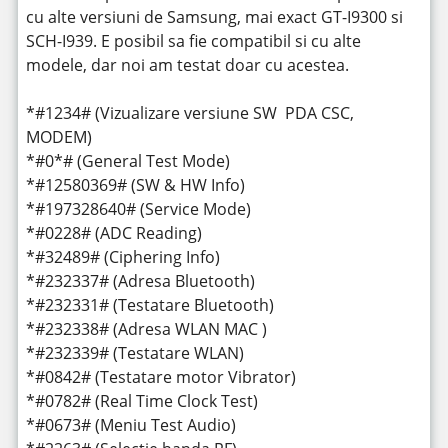
cu alte versiuni de Samsung, mai exact GT-I9300 si
SCH-I939. E posibil sa fie compatibil si cu alte
modele, dar noi am testat doar cu acestea.
*#1234# (Vizualizare versiune SW PDA CSC,
MODEM)
*#0*# (General Test Mode)
*#12580369# (SW & HW Info)
*#197328640# (Service Mode)
*#0228# (ADC Reading)
*#32489# (Ciphering Info)
*#232337# (Adresa Bluetooth)
*#232331# (Testatare Bluetooth)
*#232338# (Adresa WLAN MAC )
*#232339# (Testatare WLAN)
*#0842# (Testatare motor Vibrator)
*#0782# (Real Time Clock Test)
*#0673# (Meniu Test Audio)