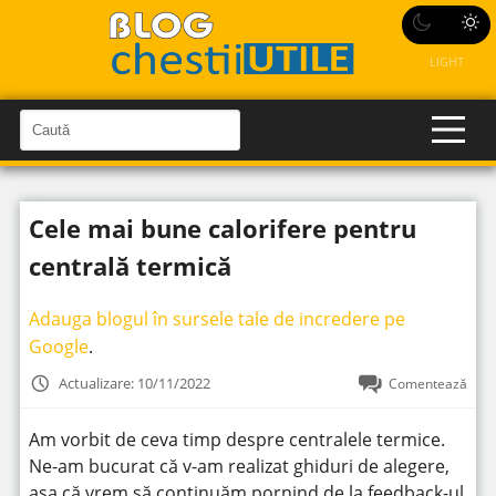
LIGHT
C
a
C
a
u
u
t
t
ă
Cele mai bune calorifere pentru
î
ă
n
S
î
centrală termică
i
t
n
e
s
Adauga blogul în sursele tale de incredere pe
i
Google
.
t
Actualizare: 10/11/2022
Comentează
e
Am vorbit de ceva timp despre centralele termice.
Ne-am bucurat că v-am realizat ghiduri de alegere,
așa că vrem să continuăm pornind de la feedback-ul