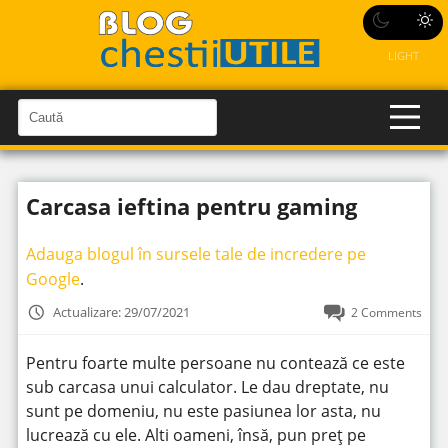
LIGHT
C
a
C
a
u
u
t
t
ă
Carcasa ieftina pentru gaming
î
ă
n
S
î
i
Adauga blogul în sursele tale de incredere pe
t
n
e
Google
.
s
i
Actualizare: 29/07/2021
2 Comments
t
e
Pentru foarte multe persoane nu contează ce este
sub carcasa unui calculator. Le dau dreptate, nu
sunt pe domeniu, nu este pasiunea lor asta, nu
lucrează cu ele. Alti oameni, însă, pun preț pe