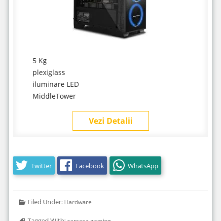
5 Kg
plexiglass
iluminare LED
MiddleTower
Vezi Detalii
Twitter
Facebook
WhatsApp
Filed Under:
Hardware
Tagged With:
carcasa gaming