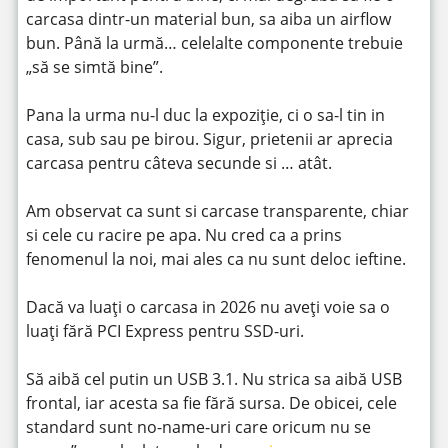
carcasa dintr-un material bun, sa aiba un airflow
bun. Până la urmă… celelalte componente trebuie
„să se simtă bine”.
Pana la urma nu-l duc la expoziție, ci o sa-l tin in
casa, sub sau pe birou. Sigur, prietenii ar aprecia
carcasa pentru câteva secunde si … atât.
Am observat ca sunt si carcase transparente, chiar
si cele cu racire pe apa. Nu cred ca a prins
fenomenul la noi, mai ales ca nu sunt deloc ieftine.
Dacă va luați o carcasa in 2026 nu aveți voie sa o
luați fără PCI Express pentru SSD-uri.
Să aibă cel putin un USB 3.1. Nu strica sa aibă USB
frontal, iar acesta sa fie fără sursa. De obicei, cele
standard sunt no-name-uri care oricum nu se