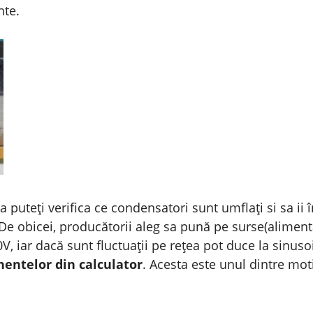
nte.
a puteți verifica ce condensatori sunt umflați si sa ii î
. De obicei, producătorii aleg sa pună pe surse(alimen
V, iar dacă sunt fluctuații pe rețea pot duce la sinuso
nentelor din calculator
. Acesta este unul dintre mo