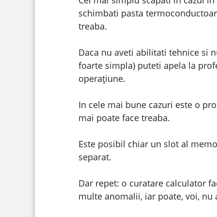
Cel mai simplu scapati in cazul in 
schimbati pasta termoconductoare. 
treaba.
Daca nu aveti abilitati tehnice si
foarte simpla) puteti apela la profe
operațiune.
In cele mai bune cazuri este o pro
mai poate face treaba.
Este posibil chiar un slot al memor
separat.
Dar repet: o curatare calculator fa
multe anomalii, iar poate, voi, nu a