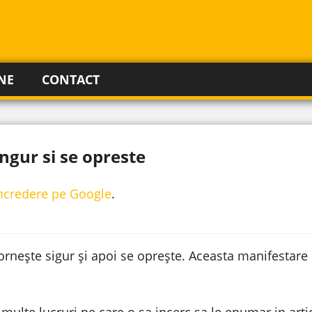
NE
CONTACT
ngur si se opreste
incredere pe Google
.
 pornește sigur și apoi se oprește. Aceasta manifestare
 multe lucruri pe care o sa incerc sa le enumar in arti