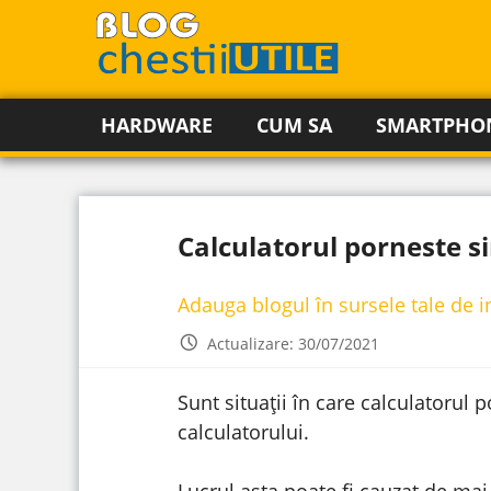
HARDWARE
CUM SA
SMARTPHO
Calculatorul porneste si
Adauga blogul în sursele tale de 
Actualizare: 30/07/2021
Sunt situații în care calculatorul
calculatorului.
Lucrul asta poate fi cauzat de mai