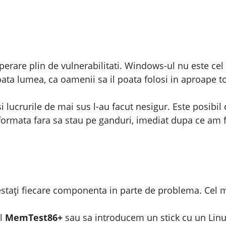
erare plin de vulnerabilitati. Windows-ul nu este cel 
oata lumea, ca oamenii sa il poata folosi in aproape t
i lucrurile de mai sus l-au facut nesigur. Este posibil c
formata fara sa stau pe ganduri, imediat dupa ce am f
 testați fiecare componenta in parte de problema. Cel
ul
MemTest86+
sau sa introducem un stick cu un Linu