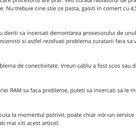
care procesorul are praf. Veti curata radiatorul de pra
Nu trebuie cine stie ce pasta, gasiti in comert cu 4,5
 nu doriti sa incercati demontarea procesorului de unu
sionisti si astfel rezolvati problema curatarii fara sa 
blema de conectivitate. Vreun cablu a fost scos sau di
iei RAM sa faca probleme, puteti sa incercati sa le muta
cuta la momentul potrivit, poate chiar intr-un service 
ti mai citi acest articol.