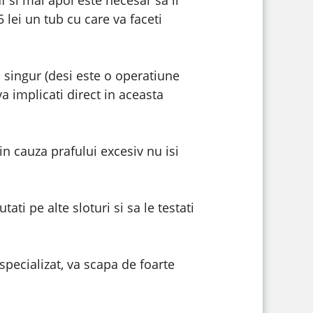
f si mai apoi este necesar sa ii
 lei un tub cu care va faceti
l singur (desi este o operatiune
va implicati direct in aceasta
n cauza prafului excesiv nu isi
ti pe alte sloturi si sa le testati
specializat, va scapa de foarte