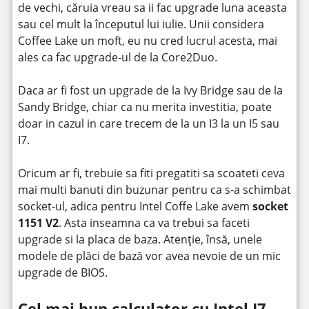
de vechi, căruia vreau sa ii fac upgrade luna aceasta
sau cel mult la începutul lui iulie. Unii considera
Coffee Lake un moft, eu nu cred lucrul acesta, mai
ales ca fac upgrade-ul de la Core2Duo.
Daca ar fi fost un upgrade de la Ivy Bridge sau de la
Sandy Bridge, chiar ca nu merita investitia, poate
doar in cazul in care trecem de la un I3 la un I5 sau
I7.
Oricum ar fi, trebuie sa fiti pregatiti sa scoateti ceva
mai multi banuti din buzunar pentru ca s-a schimbat
socket-ul, adica pentru Intel Coffe Lake avem
socket
1151 V2
. Asta inseamna ca va trebui sa faceti
upgrade si la placa de baza. Atenție, însă, unele
modele de plăci de bază vor avea nevoie de un mic
upgrade de BIOS.
Cel mai bun calculator cu Intel I7