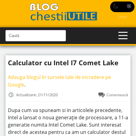
LIGHT
C
a
C
a
u
u
t
t
ă
Calculator cu Intel I7 Comet Lake
î
ă
n
S
î
i
Adauga blogul în sursele tale de incredere pe
t
n
e
Google
.
s
i
Actualizare: 21/11/2020
Comentează
t
e
Dupa cum va spuneam si in articolele precedente,
Intel a lansat o noua generație de procesoare, a 11-a
generatie numita Intel Comet Lake. Sunt interesat
direct de acestea pentru ca am un calculator destul