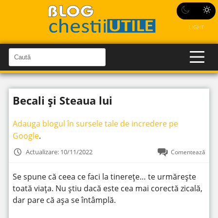
LIGHT
C
a
C
a
u
u
t
t
ă
Becali și Steaua lui
î
ă
n
S
î
i
Adauga blogul în sursele tale de incredere pe
t
n
e
Google
.
s
i
Actualizare: 10/11/2022
Comentează
t
e
Se spune că ceea ce faci la tinerețe… te urmărește
toată viața. Nu știu dacă este cea mai corectă zicală,
dar pare că așa se întâmplă.