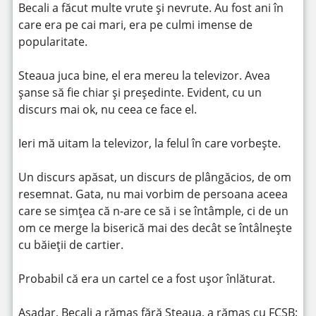
Becali a făcut multe vrute și nevrute. Au fost ani în
care era pe cai mari, era pe culmi imense de
popularitate.
Steaua juca bine, el era mereu la televizor. Avea
șanse să fie chiar și președinte. Evident, cu un
discurs mai ok, nu ceea ce face el.
Ieri mă uitam la televizor, la felul în care vorbește.
Un discurs apăsat, un discurs de plângăcios, de om
resemnat. Gata, nu mai vorbim de persoana aceea
care se simțea că n-are ce să i se întâmple, ci de un
om ce merge la biserică mai des decât se întâlnește
cu băieții de cartier.
Probabil că era un cartel ce a fost ușor înlăturat.
Așadar, Becali a rămas fără Steaua, a rămas cu FCSB: