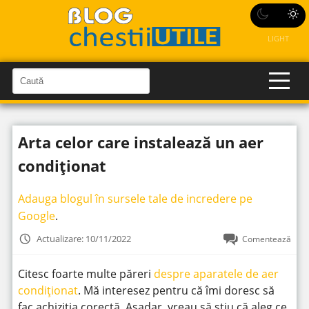
LIGHT
C
a
C
a
u
u
t
t
ă
Arta celor care instalează un aer
î
ă
n
S
î
condiționat
i
t
n
e
s
Adauga blogul în sursele tale de incredere pe
i
Google
.
t
Actualizare: 10/11/2022
Comentează
e
Citesc foarte multe păreri
despre aparatele de aer
condiționat
. Mă interesez pentru că îmi doresc să
fac achiziția corectă. Așadar, vreau să știu că aleg ce