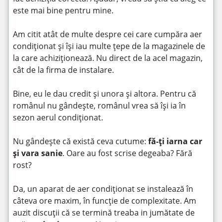
este mai bine pentru mine.
Am citit atât de multe despre cei care cumpăra aer
condiționat și își iau multe țepe de la magazinele de
la care achiziționează. Nu direct de la acel magazin,
cât de la firma de instalare.
Bine, eu le dau credit și unora și altora. Pentru că
românul nu gândește, românul vrea să își ia în
sezon aerul condiționat.
Nu gândește că există ceva cutume:
fă-ți iarna car
și vara sanie
. Oare au fost scrise degeaba? Fără
rost?
Da, un aparat de aer condiționat se instalează în
câteva ore maxim, în funcție de complexitate. Am
auzit discuții că se termină treaba in jumătate de