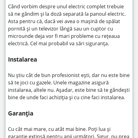
Când vorbim despre unul electric complet trebuie
să ne gândim și la doză separată la panoul electric.
Asta pentru că, dacă vei avea o mașină de spălat
pornită și un televizor lângă sau un cuptor cu
microunde deja vor fi mari probleme cu rețeaua
electrică. Cel mai probabil va sări siguranța.
Instalarea
Nu știu cât de bun profesionist ești, dar nu este bine
să te joci cu gazele. Unele magazine asigură
instalarea, altele nu. Așadar, este bine să te gândești
bine de unde faci achiziția și cu cine faci instalarea.
Garanția
Cu cât mai mare, cu atât mai bine. Poți lua și
garanție extinsă pentru anii următori. Sigur, nu prea