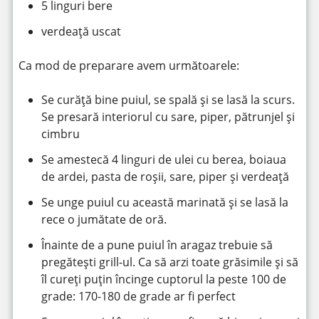
5 linguri bere
verdeaţă uscat
Ca mod de preparare avem următoarele:
Se curăţă bine puiul, se spală şi se lasă la scurs.
Se presară interiorul cu sare, piper, pătrunjel şi
cimbru
Se amestecă 4 linguri de ulei cu berea, boiaua
de ardei, pasta de roșii, sare, piper şi verdeață
Se unge puiul cu această marinată şi se lasă la
rece o jumătate de oră.
Înainte de a pune puiul în aragaz trebuie să
pregătești grill-ul. Ca să arzi toate grăsimile și să
îl cureți puțin încinge cuptorul la peste 100 de
grade: 170-180 de grade ar fi perfect