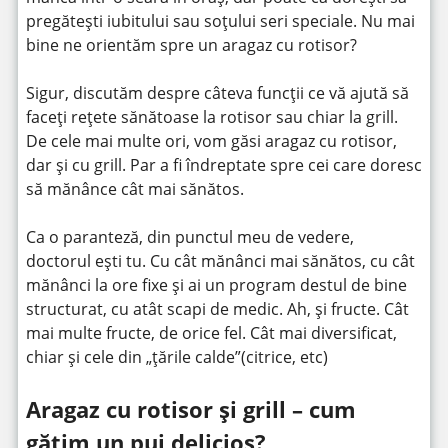
pregătești iubitului sau soțului seri speciale. Nu mai
bine ne orientăm spre un aragaz cu rotisor?
Sigur, discutăm despre câteva funcții ce vă ajută să
faceți rețete sănătoase la rotisor sau chiar la grill.
De cele mai multe ori, vom găsi aragaz cu rotisor,
dar și cu grill. Par a fi îndreptate spre cei care doresc
să mănânce cât mai sănătos.
Ca o paranteză, din punctul meu de vedere,
doctorul ești tu. Cu cât mănânci mai sănătos, cu cât
mănânci la ore fixe și ai un program destul de bine
structurat, cu atât scapi de medic. Ah, și fructe. Cât
mai multe fructe, de orice fel. Cât mai diversificat,
chiar și cele din „țările calde”(citrice, etc)
Aragaz cu rotisor și grill – cum
gătim un pui delicios?