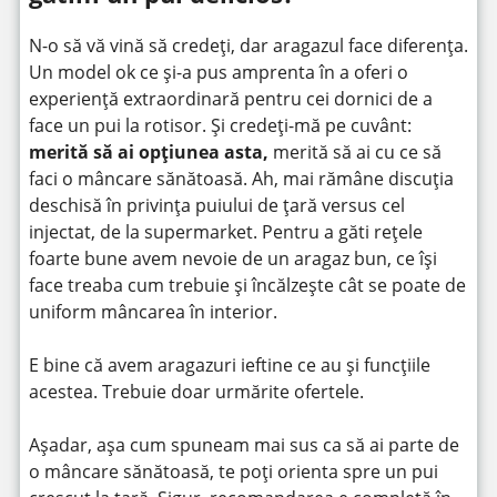
N-o să vă vină să credeți, dar aragazul face diferența.
Un model ok ce și-a pus amprenta în a oferi o
experiență extraordinară pentru cei dornici de a
face un pui la rotisor. Și credeți-mă pe cuvânt:
merită să ai opțiunea asta,
merită să ai cu ce să
faci o mâncare sănătoasă. Ah, mai rămâne discuția
deschisă în privința puiului de țară versus cel
injectat, de la supermarket. Pentru a găti rețele
foarte bune avem nevoie de un aragaz bun, ce își
face treaba cum trebuie și încălzește cât se poate de
uniform mâncarea în interior.
E bine că avem aragazuri ieftine ce au și funcțiile
acestea. Trebuie doar urmărite ofertele.
Așadar, așa cum spuneam mai sus ca să ai parte de
o mâncare sănătoasă, te poți orienta spre un pui