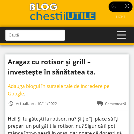
LIGHT
C
a
C
a
u
u
t
t
ă
Aragaz cu rotisor și grill –
î
ă
n
S
î
investește în sănătatea ta.
i
t
n
e
s
Adauga blogul în sursele tale de incredere pe
i
Google
.
t
Actualizare: 10/11/2022
Comentează
e
Hei! Și tu gătești la rotisor, nu? Și ție îți place să îți
prepari un pui gătit la rotisor, nu? Sigur că îl poți
mânca într-o seară în oraș, dar poate că dorești să