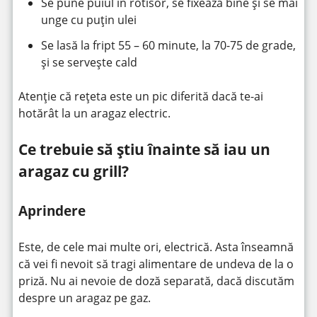
Se pune puiul în rotisor, se fixează bine şi se mai
unge cu puţin ulei
Se lasă la fript 55 – 60 minute, la 70-75 de grade,
şi se serveşte cald
Atenție că rețeta este un pic diferită dacă te-ai
hotărât la un aragaz electric.
Ce trebuie să știu înainte să iau un
aragaz cu grill?
Aprindere
Este, de cele mai multe ori, electrică. Asta înseamnă
că vei fi nevoit să tragi alimentare de undeva de la o
priză. Nu ai nevoie de doză separată, dacă discutăm
despre un aragaz pe gaz.