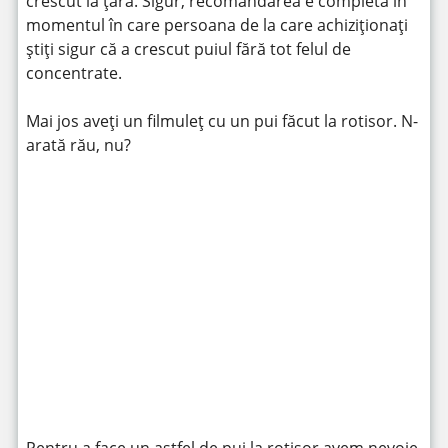
crescut la țară. Sigur, recomandarea e completă în
momentul în care persoana de la care achiziționați
știți sigur că a crescut puiul fără tot felul de
concentrate.
Mai jos aveți un filmuleț cu un pui făcut la rotisor. N-
arată rău, nu?
https://www.youtube.com/watch?v=cNzRdJ3jzN4