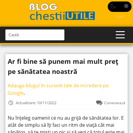
LIGHT
C
a
C
a
u
u
t
t
ă
Ar fi bine să punem mai mult preț
î
ă
n
S
î
pe sănătatea noastră
i
t
n
e
s
Adauga blogul în sursele tale de incredere pe
i
Google
.
t
Actualizare: 10/11/2022
Comentează
e
Nu înțeleg oamenii ce nu au grijă de sănătatea lor. E
atât de simplu să îți faci un ritm de viață cât mai
sănătos, să te miști un pic și să vezi că totul este mai