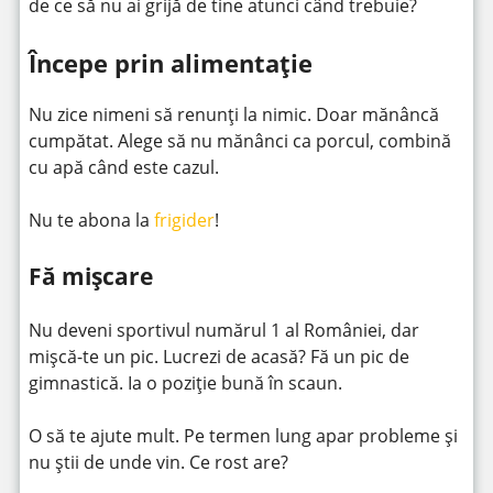
de ce să nu ai grijă de tine atunci când trebuie?
Începe prin alimentație
Nu zice nimeni să renunți la nimic. Doar mănâncă
cumpătat. Alege să nu mănânci ca porcul, combină
cu apă când este cazul.
Nu te abona la
frigider
!
Fă mișcare
Nu deveni sportivul numărul 1 al României, dar
mișcă-te un pic. Lucrezi de acasă? Fă un pic de
gimnastică. Ia o poziție bună în scaun.
O să te ajute mult. Pe termen lung apar probleme și
nu știi de unde vin. Ce rost are?