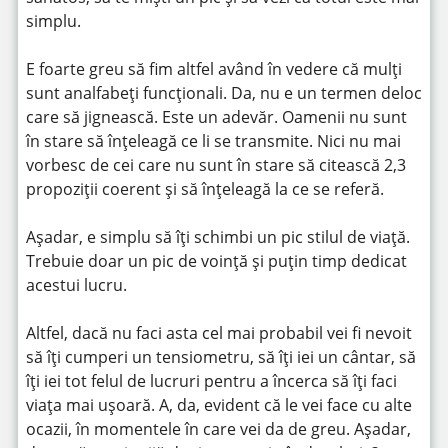
simplu.
E foarte greu să fim altfel având în vedere că mulți
sunt analfabeți funcționali. Da, nu e un termen deloc
care să jignească. Este un adevăr. Oamenii nu sunt
în stare să înțeleagă ce li se transmite. Nici nu mai
vorbesc de cei care nu sunt în stare să citească 2,3
propoziții coerent și să înțeleagă la ce se referă.
Așadar, e simplu să îți schimbi un pic stilul de viață.
Trebuie doar un pic de voință și puțin timp dedicat
acestui lucru.
Altfel, dacă nu faci asta cel mai probabil vei fi nevoit
să îți cumperi un tensiometru, să îți iei un cântar, să
îți iei tot felul de lucruri pentru a încerca să îți faci
viața mai ușoară. A, da, evident că le vei face cu alte
ocazii, în momentele în care vei da de greu. Așadar,