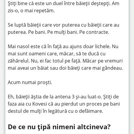
Știți bine că este un duel între băieții deștepți. Am
zis-o, o mai repetăm.
Se luptă băieții care vor puterea cu băieții care au
puterea. Pe bani. Pe mulți bani. Pe contracte.
Mai nasol este că în față au ajuns doar lichele. Nu
mai sunt oameni care, măcar, să te ducă cu
zăhărelul. Nu, ei fac totul pe față. Măcar pe vremuri
mai aveai un băiat sau doi băieți care mai gândeau.
Acum numai proști.
Eh, băieții ăștia de la antena 3 și-au luat-o. Știți de
faza aia cu Kovesi că au pierdut un proces pe bani
destul de mulți în legătură cu o defăimare.
De ce nu țipă nimeni altcineva?