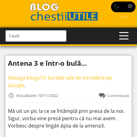
LIGHT
C
a
C
a
u
u
t
t
ă
Antena 3 e într-o bulă…
î
ă
n
S
î
i
Adauga blogul în sursele tale de incredere pe
t
n
e
Google
.
s
i
Actualizare: 10/11/2022
Comentează
t
e
Mă uit un pic la ce se întâmplă prin presa de la noi.
Sigur, vorba vine presă pentru că nu mai avem.
Vorbesc despre lingăii ăștia de la antena3.