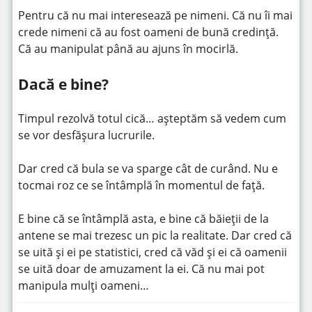
Pentru că nu mai interesează pe nimeni. Că nu îi mai
crede nimeni că au fost oameni de bună credință.
Că au manipulat până au ajuns în mocirlă.
Dacă e bine?
Timpul rezolvă totul cică… așteptăm să vedem cum
se vor desfășura lucrurile.
Dar cred că bula se va sparge cât de curând. Nu e
tocmai roz ce se întâmplă în momentul de față.
E bine că se întâmplă asta, e bine că băieții de la
antene se mai trezesc un pic la realitate. Dar cred că
se uită și ei pe statistici, cred că văd și ei că oamenii
se uită doar de amuzament la ei. Că nu mai pot
manipula mulți oameni…