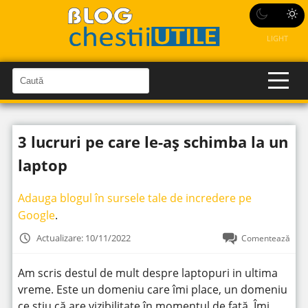
LIGHT
C
a
C
a
u
u
t
t
ă
3 lucruri pe care le-aș schimba la un
î
ă
n
S
î
laptop
i
t
n
e
s
Adauga blogul în sursele tale de incredere pe
i
Google
.
t
Actualizare: 10/11/2022
Comentează
e
Am scris destul de mult despre laptopuri in ultima
vreme. Este un domeniu care îmi place, un domeniu
ce știu că are vizibilitate în momentul de față. Îmi