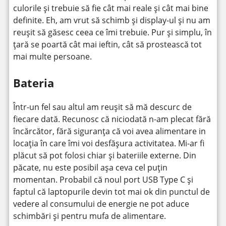
culorile și trebuie să fie cât mai reale și cât mai bine
definite. Eh, am vrut să schimb și display-ul și nu am
reușit să găsesc ceea ce îmi trebuie. Pur și simplu, în
țară se poartă cât mai ieftin, cât să prostească tot
mai multe persoane.
Bateria
Într-un fel sau altul am reușit să mă descurc de
fiecare dată. Recunosc că niciodată n-am plecat fără
încărcător, fără siguranța că voi avea alimentare in
locația în care îmi voi desfășura activitatea. Mi-ar fi
plăcut să pot folosi chiar și bateriile externe. Din
păcate, nu este posibil așa ceva cel puțin
momentan. Probabil că noul port USB Type C și
faptul că laptopurile devin tot mai ok din punctul de
vedere al consumului de energie ne pot aduce
schimbări și pentru mufa de alimentare.