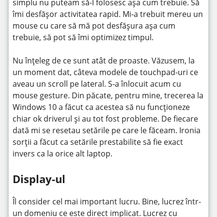
simplu nu puteam să-l folosesc așa cum trebuie. Să
îmi desfășor activitatea rapid. Mi-a trebuit mereu un
mouse cu care să mă pot desfășura așa cum
trebuie, să pot să îmi optimizez timpul.
Nu înțeleg de ce sunt atât de proaste. Văzusem, la
un moment dat, câteva modele de touchpad-uri ce
aveau un scroll pe lateral. S-a înlocuit acum cu
mouse gesture. Din păcate, pentru mine, trecerea la
Windows 10 a făcut ca acestea să nu funcționeze
chiar ok driverul și au tot fost probleme. De fiecare
dată mi se resetau setările pe care le făceam. Ironia
sorții a făcut ca setările prestabilite să fie exact
invers ca la orice alt laptop.
Display-ul
Îl consider cel mai important lucru. Bine, lucrez într-
un domeniu ce este direct implicat. Lucrez cu