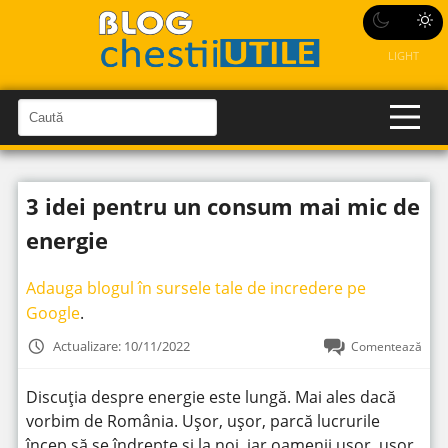
LIGHT
C
a
C
a
u
u
t
t
ă
3 idei pentru un consum mai mic de
î
ă
n
S
î
energie
i
t
n
e
s
Adauga blogul în sursele tale de incredere pe
i
Google
.
t
Actualizare: 10/11/2022
Comentează
e
Discuția despre energie este lungă. Mai ales dacă
vorbim de România. Ușor, ușor, parcă lucrurile
încep să se îndrepte și la noi, iar oamenii ușor, ușor