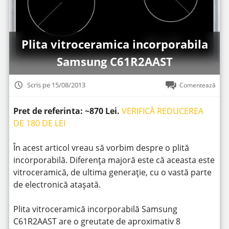
Plita vitroceramica incorporabila
Samsung C61R2AAST
Scris pe 15/08/2013
Comentează
Pret de referinta: ~870 Lei.
VERIFICĂ REDUCEREA
DE 180 DE LEI
În acest articol vreau să vorbim despre o plită
incorporabilă. Diferența majoră este că aceasta este
vitroceramică, de ultima generație, cu o vastă parte
de electronică atașată.
Plita vitroceramică incorporabilă Samsung
C61R2AAST are o greutate de aproximativ 8