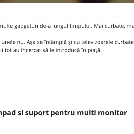
ulte gadgeturi de-a lungul timpului. Mai curbate, ma
e unele nu. Așa se întâmplă și cu televizoarele curbate
i tot au încercat să le introducă în piață.
hpad si suport pentru multi monitor