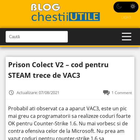
LIGHT
C
a
C
a
u
u
t
t
ă
Prison Colect V2 – cod pentru
î
ă
n
S
î
STEAM trece de VAC3
i
t
n
e
s
Actualizare: 07/08/2021
1 Comment
i
t
Probabil ati observat ca a aparut VAC3, este un pic
e
mai greu ca programatorii sa realizeze coduri foarte
OK pentru Counter-Strike 1.6. Nu mai vorbesc si de
contra ofensiva celor de la Microsoft. Nu prea am
vazut coduri pentru counter-strike 1.6 sa