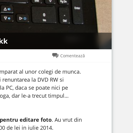
kk
Comentează
umparat al unor colegi de munca.
ei renuntarea la DVD RW si
 la PC, daca se poate nici pe
voga, dar le-a trecut timpul…
 pentru editare foto
. Au vrut din
0 de lei in iulie 2014.