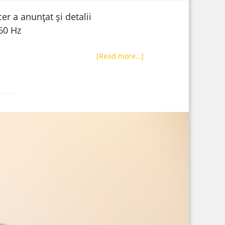
r a anunțat și detalii
60 Hz
[Read more…]