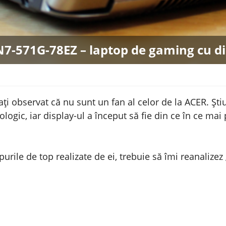
N7-571G-78EZ – laptop de gaming cu d
ți observat că nu sunt un fan al celor de la ACER. Știu
logic, iar display-ul a început să fie din ce în ce m
rile de top realizate de ei, trebuie să îmi reanalizez 