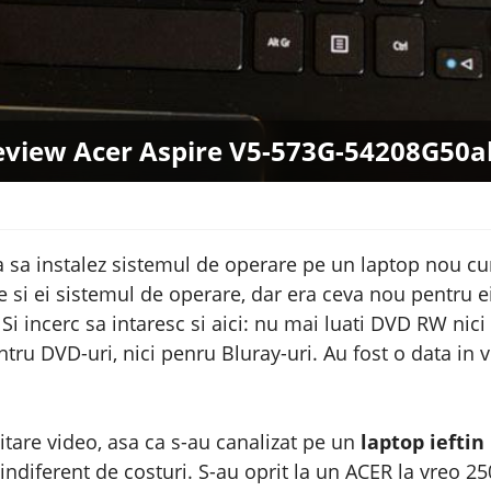
eview Acer Aspire V5-573G-54208G50a
 sa instalez sistemul de operare pe un laptop nou c
e si ei sistemul de operare, dar era ceva nou pentru 
 Si incerc sa intaresc si aici: nu mai luati DVD RW nici
ntru DVD-uri, nici penru Bluray-uri. Au fost o data in 
ditare video, asa ca s-au canalizat pe un
laptop ieftin
 indiferent de costuri. S-au oprit la un ACER la vreo 250